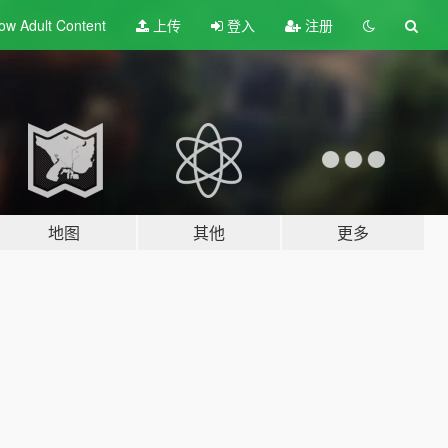
ow Adult
Content
上传
登入
注册
地图
其他
更多