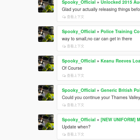
Spooky_Official
»
Unlocked 2015 Au
Glad your actually releasing things bef
查看上下文
Spooky_Official
»
Police Training C
way to small,no car can get in there
查看上下文
Spooky_Official
»
Keanu Reeves Loa
Of Course
查看上下文
Spooky_Official
»
Generic British Po
Could you continue your Thames Valle
查看上下文
Spooky_Official
»
[NEW UNIFORM] M
Update when?
查看上下文