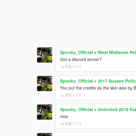
Spooky_Official
»
West Midlands Pol
Got a discord server?
查看上下文
Spooky_Official
»
2017 Sussex Polic
You put the credits as the skin was by B
查看上下文
Spooky_Official
»
Unlocked 2018 Ki
nice
查看上下文