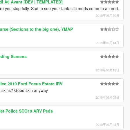
di A6 Avant [DEV | TEMPLATED]
ore you stop fully. Sad to see your fantastic mods come to an end.
2019年06月20日
ourse (Sections to the big one), YMAP
2019年06月14日
ding Screens
2019年06月13日
lice 2019 Ford Focus Estate IRV
y skins? Good skin anyway
2019年06月05日
et Police SCO19 ARV Peds
2019年06月03日