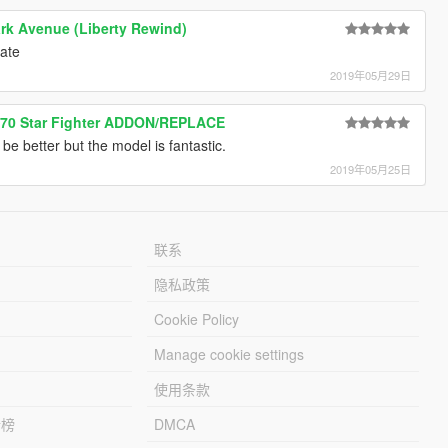
rk Avenue (Liberty Rewind)
Mate
2019年05月29日
-170 Star Fighter ADDON/REPLACE
 be better but the model is fantastic.
2019年05月25日
联系
隐私政策
Cookie Policy
Manage cookie settings
使用条款
行榜
DMCA