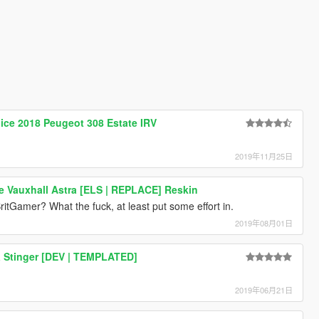
ice 2018 Peugeot 308 Estate IRV
2019年11月25日
e Vauxhall Astra [ELS | REPLACE] Reskin
ritGamer? What the fuck, at least put some effort in.
2019年08月01日
a Stinger [DEV | TEMPLATED]
2019年06月21日