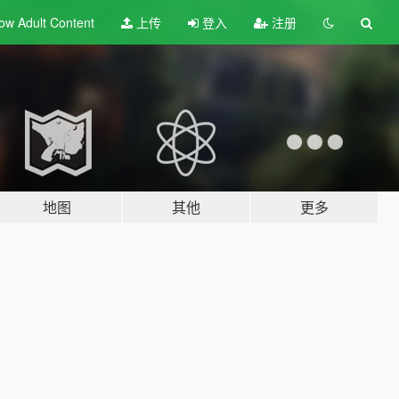
ow Adult
Content
上传
登入
注册
地图
其他
更多