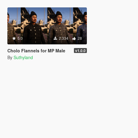
5.0
2,334
28
Cholo Flannels for MP Male
v1.0.0
By
Suthyland