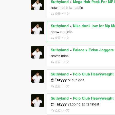
Suthyland
»
Mega Hair Pack For MP 
now that is fantastic
查看上下文
Suthyland
»
Nike dunk low for Mp M
show em jefe
查看上下文
Suthyland
»
Palace x Evisu Joggers
never miss
查看上下文
Suthyland
»
Polo Club Heavyweight
@Fazyyy
oi oi nigga
查看上下文
Suthyland
»
Polo Club Heavyweight
@Fazyyy
yapping at its finest
查看上下文