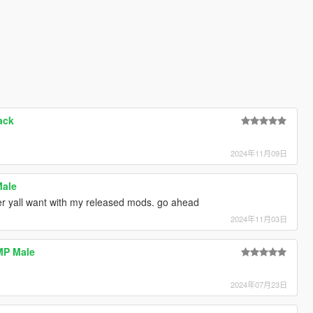
ack
2024年11月09日
Male
er yall want with my released mods. go ahead
2024年11月03日
MP Male
2024年07月23日