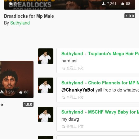
5.0
7,261
88
Dreadlocks for Mp Male
1.0.0
By
Suthyland
Suthyland
»
Traplanta's Mega Hair P
hard asl
查看上下文
Suthyland
»
Cholo Flannels for MP 
@ChunkyYaBoi
yall free to do whatev
7,261
88
查看上下文
le
1.0.0
Suthyland
»
MSCHF Wavy Baby for 
my dawg
查看上下文