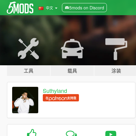
5mods on Discord
中文
工具
载具
涂装
Suthyland
在
支持我