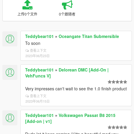
上传0个文件
0个跟随者
Teddybear101
»
Oceangate Titan Submersible
To soon
查看上下文
2023年06月23日
Teddybear101
»
Delorean DMC [Add-On |
VehFuncs V]
Very impresses can't wait to see the 1.0 finish product
查看上下文
2023年06月15日
Teddybear101
»
Volkswagen Passat B8 2015
[Add-on | v1]