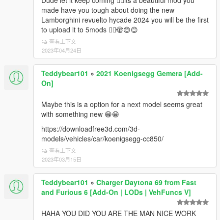
Dude let it keep coming 👍🏻its a beautiful mod you
made have you tough about doing the new
Lamborghini revuelto hycade 2024 you will be the first
to upload it to 5mods 👍🏻🫣😊😊
查看上下文
2023年04月24日
Teddybear101
»
2021 Koenigsegg Gemera [Add-
On]
Maybe this is a option for a next model seems great
with something new 😁😁
https://downloadfree3d.com/3d-
models/vehicles/car/koenigsegg-cc850/
查看上下文
2023年03月15日
Teddybear101
»
Charger Daytona 69 from Fast
and Furious 6 [Add-On | LODs | VehFuncs V]
HAHA YOU DID YOU ARE THE MAN NICE WORK