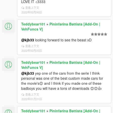
LOVE IT <3333
查看上下文
2022年02月06日
Teddybear101
»
Pininfarina Battista [Add-On |
VehFuncs V]
@kjb33
looking forward to see the beast xD
查看上下文
2022年02月05日
Teddybear101
»
Pininfarina Battista [Add-On |
VehFuncs V]
@kjb33
yep one of the cars from the serie I think
personal was one of the best custom made cars for
the movie's😊 and I think if you made one of these
badboys you will have a tons of downloads 😊😊👍
查看上下文
2022年01月31日
Teddybear101
»
Pininfarina Battista [Add-On |