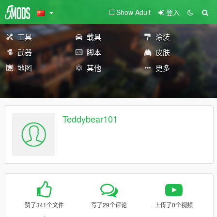
Show Adult
登入
工具
载具
涂装
武器
脚本
皮肤
地图
其他
更多
Teddybear101
赞了341个文件
写了29个评论
上传了0个视频