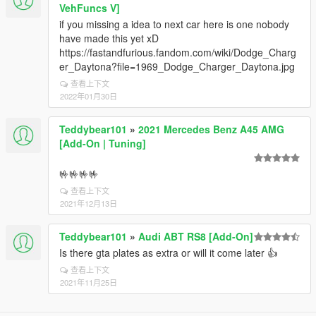
VehFuncs V]
if you missing a idea to next car here is one nobody
have made this yet xD
https://fastandfurious.fandom.com/wiki/Dodge_Charg
er_Daytona?file=1969_Dodge_Charger_Daytona.jpg
查看上下文
2022年01月30日
Teddybear101
»
2021 Mercedes Benz A45 AMG
[Add-On | Tuning]
🤟🤟🤟🤟
查看上下文
2021年12月13日
Teddybear101
»
Audi ABT RS8 [Add-On]
Is there gta plates as extra or will it come later 👍
查看上下文
2021年11月25日