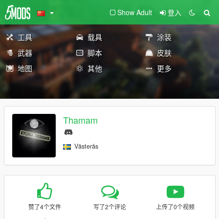
Show Adult
登入
工具
载具
涂装
武器
脚本
皮肤
地图
其他
更多
Thamam
Västerås
赞了4个文件
写了2个评论
上传了0个视频