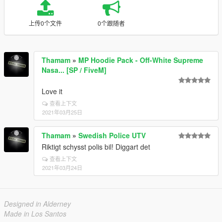
上传0个文件
0个跟随者
Thamam
»
MP Hoodie Pack - Off-White Supreme
Nasa... [SP / FiveM]
Love it
查看上下文
2021年03月25日
Thamam
»
Swedish Police UTV
Riktigt schysst polis bil! Diggart det
查看上下文
2021年03月24日
Designed in Alderney
Made in Los Santos