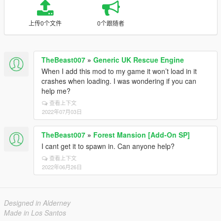
上传0个文件
0个跟随者
TheBeast007
»
Generic UK Rescue Engine
When I add this mod to my game it won’t load in it
crashes when loading. I was wondering if you can
help me?
查看上下文
2022年07月03日
TheBeast007
»
Forest Mansion [Add-On SP]
I cant get it to spawn in. Can anyone help?
查看上下文
2022年06月26日
Designed in Alderney
Made in Los Santos