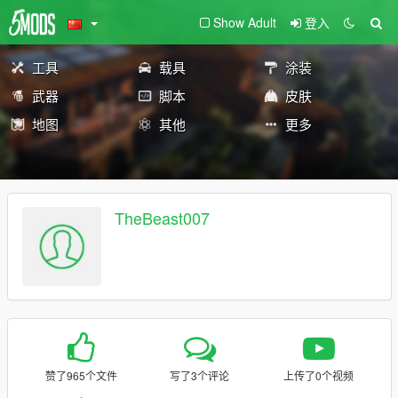
Show Adult
登入
工具
载具
涂装
武器
脚本
皮肤
地图
其他
更多
TheBeast007
赞了965个文件
写了3个评论
上传了0个视频