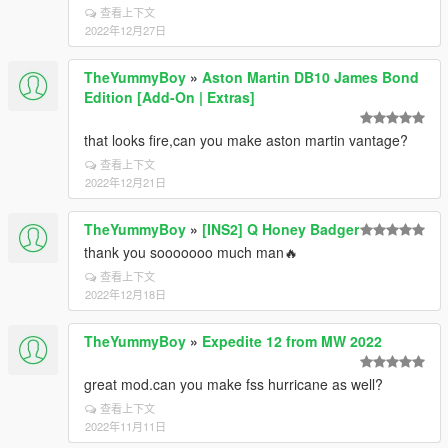
查看上下文
2022年12月27日
TheYummyBoy
»
Aston Martin DB10 James Bond
Edition [Add-On | Extras]
that looks fire,can you make aston martin vantage?
查看上下文
2022年12月21日
TheYummyBoy
»
[INS2] Q Honey Badger
thank you sooooooo much man🔥
查看上下文
2022年12月18日
TheYummyBoy
»
Expedite 12 from MW 2022
great mod.can you make fss hurricane as well?
查看上下文
2022年11月11日