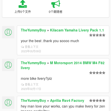
上传0个文件
0个跟随者
TheYummyBoy
»
Kilacam Yamaha Livery Pack 1.1
your the best .thank you soooo much
查看上下文
2023年05月09日
TheYummyBoy
»
M Motorsport 2014 BMW M4 F82
livery
more bike livery?plz
查看上下文
2023年02月17日
TheYummyBoy
»
Aprilia Rsv4 Factory
hey man love your works, can ypu make livery for zen