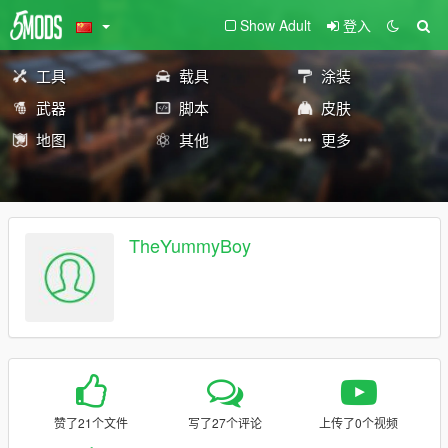
Show Adult
登入
工具
载具
涂装
武器
脚本
皮肤
地图
其他
更多
TheYummyBoy
赞了21个文件
写了27个评论
上传了0个视频