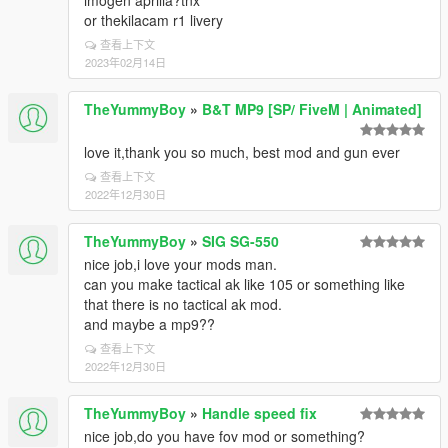
imogen aprilia?tnx
or thekilacam r1 livery
查看上下文
2023年02月14日
TheYummyBoy
»
B&T MP9 [SP/ FiveM | Animated]
love it,thank you so much, best mod and gun ever
查看上下文
2022年12月30日
TheYummyBoy
»
SIG SG-550
nice job,i love your mods man.
can you make tactical ak like 105 or something like
that there is no tactical ak mod.
and maybe a mp9??
查看上下文
2022年12月30日
TheYummyBoy
»
Handle speed fix
nice job,do you have fov mod or something?