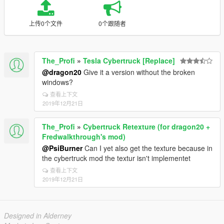
上传0个文件
0个跟随者
The_Profi
»
Tesla Cybertruck [Replace]
@dragon20
Give it a version without the broken
windows?
查看上下文
2019年12月21日
The_Profi
»
Cybertruck Retexture (for dragon20 +
Fredwalkthrough's mod)
@PsiBurner
Can I yet also get the texture because in
the cybertruck mod the textur isn't implementet
查看上下文
2019年12月21日
Designed in Alderney