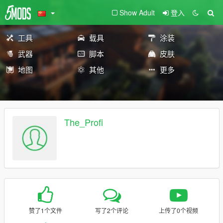
Show Adult
登入
工具
载具
涂装
武器
脚本
皮肤
地图
其他
更多
The_Profi
赞了1个文件
写了2个评论
上传了0个视频