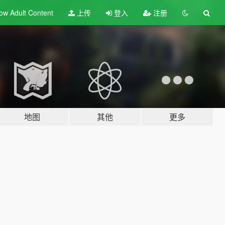
ow Adult
Content
上传
登入
注册
地图
其他
更多