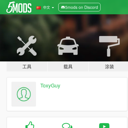
5mods on Discord
中文
工具
载具
涂装
ToxyGuy