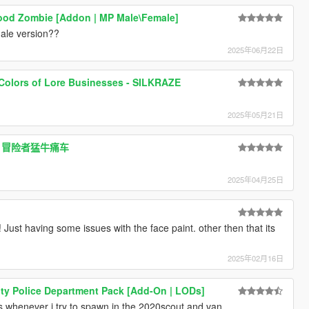
ood Zombie [Addon | MP Male\Female]
male version??
2025年06月22日
e Colors of Lore Businesses - SILKRAZE
2025年05月21日
 Car 冒险者猛牛痛车
2025年04月25日
ust having some issues with the face paint. other then that its
2025年02月16日
ty Police Department Pack [Add-On | LODs]
s whenever i try to spawn in the 2020scout and van.