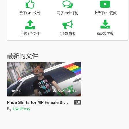
赞了64个文件
写了73个评论
上传了0个视频
上传1个文件
2个跟随者
562次下载
最新的文件
5.0
562
14
Pride Shirts for MP Female & Male
1.0
By
UwUFoxy