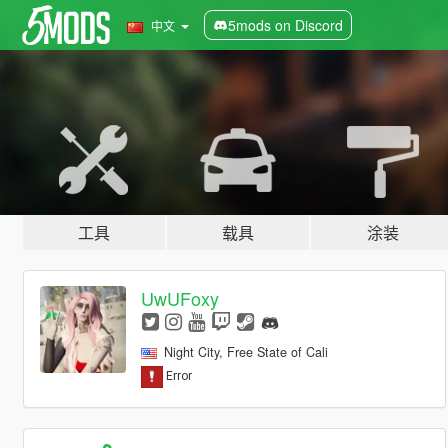
5mods on Discord
中文
工具
载具
涂装
UwUFoxy
Night City, Free State of Cali