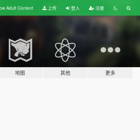
ow Adult
Content
上传
登入
注册
地图
其他
更多