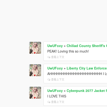
UwUFoxy
»
Chiliad County Sheriff's 
PEAK! Loving this so much!
查看上下文
UwUFoxy
»
Liberty City Law Enforc
AHHHHHHHHHHHHHHHHHHHHHH I LO
查看上下文
UwUFoxy
»
Cyberpunk 2077 Jacket f
I LOVE THIS
查看上下文