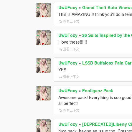
UwUFoxy
»
Grand Theft Auto Vinew
This is AMAZING!!! think you'll do a fe
查看上下文
UwUFoxy
»
26 Suits Inspired by th
I love these!!!!!!
查看上下文
UwUFoxy
»
LSSD Buffalosx Pain
YES
查看上下文
UwUFoxy
»
Fooliganz Pack
Awesome pack! Everything is soo good! J
all perfect!
查看上下文
UwUFoxy
»
[DEPRECATED]Liberty Ci
Nice pack, having an issue tho. Crashe