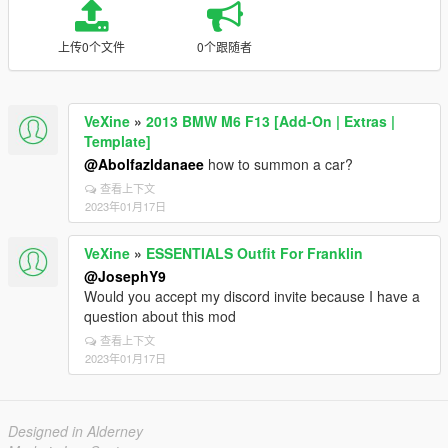
上传0个文件
0个跟随者
VeXine
»
2013 BMW M6 F13 [Add-On | Extras |
Template]
@Abolfazldanaee
how to summon a car?
查看上下文
2023年01月17日
VeXine
»
ESSENTIALS Outfit For Franklin
@JosephY9
Would you accept my discord invite because I have a
question about this mod
查看上下文
2023年01月17日
Designed in Alderney