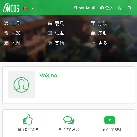
Show Adult
登入
工具
载具
涂装
武器
脚本
皮肤
地图
其他
更多
VeXine
赞了0个文件
写了2个评论
上传了0个视频