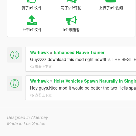
赞了0个文件
写了2个评论
上传了0个视频
上传0个文件
0个跟随者
Warhawk
»
Enhanced Native Trainer
Guyzzzz download this mod right now!It is THE BEST 
查看上下文
Warhawk
»
Heist Vehicles Spawn Naturally in Singl
Hey guys.Nice mod.It would be better the two Helis spaw
查看上下文
Designed in Alderney
Made in Los Santos