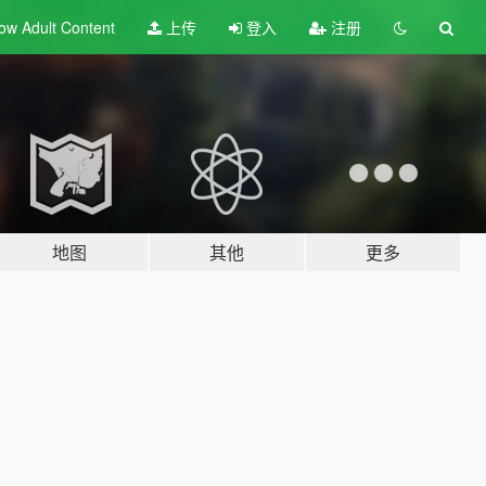
ow Adult
Content
上传
登入
注册
地图
其他
更多