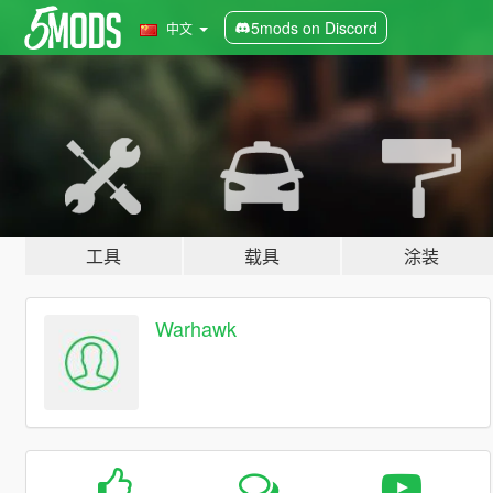
5mods on Discord
中文
工具
载具
涂装
Warhawk