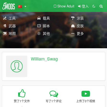
Show Adult
登入
工具
载具
涂装
武器
脚本
皮肤
地图
其他
更多
William_Swag
赞了1个文件
写了1个评论
上传了0个视频