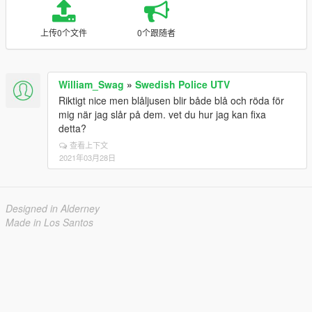
上传0个文件
0个跟随者
William_Swag
»
Swedish Police UTV
Riktigt nice men blåljusen blir både blå och röda för
mig när jag slår på dem. vet du hur jag kan fixa
detta?
查看上下文
2021年03月28日
Designed in Alderney
Made in Los Santos