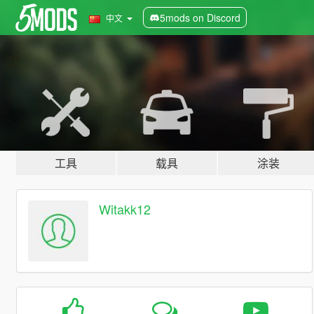
5mods on Discord
中文
工具
载具
涂装
Witakk12