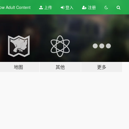
ow Adult
Content
上传
登入
注册
地图
其他
更多