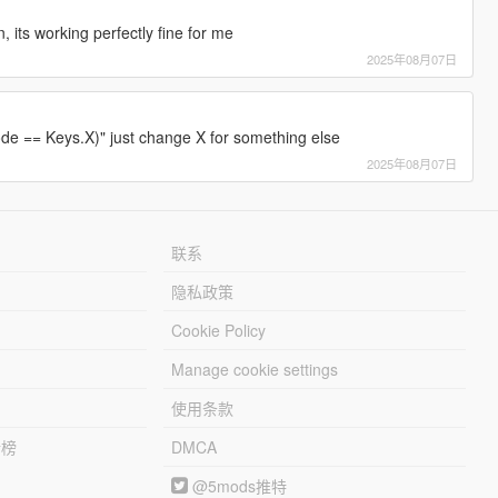
, its working perfectly fine for me
2025年08月07日
Code == Keys.X)" just change X for something else
2025年08月07日
联系
隐私政策
Cookie Policy
Manage cookie settings
使用条款
行榜
DMCA
@5mods推特