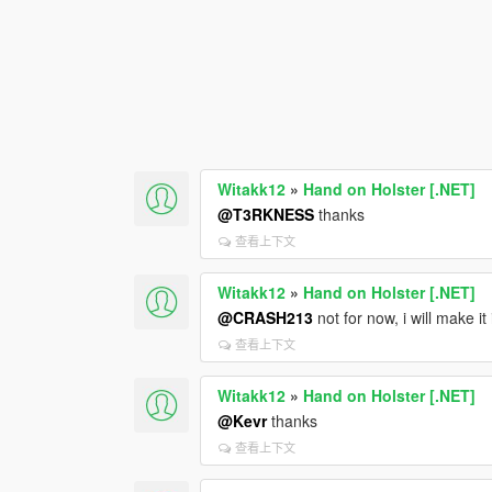
Witakk12
»
Hand on Holster [.NET]
@T3RKNESS
thanks
查看上下文
Witakk12
»
Hand on Holster [.NET]
@CRASH213
not for now, i will make it 
查看上下文
Witakk12
»
Hand on Holster [.NET]
@Kevr
thanks
查看上下文