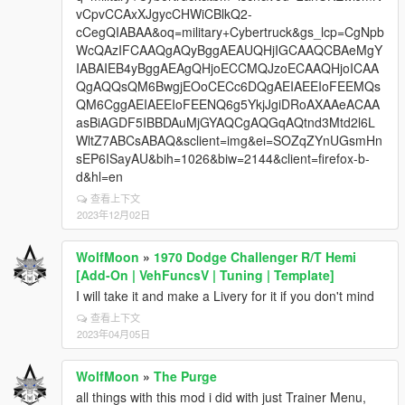
vCpvCCAxXJgycCHWiCBlkQ2-
cCegQIABAA&oq=military+Cybertruck&gs_lcp=CgNpb
WcQAzIFCAAQgAQyBggAEAUQHjIGCAAQCBAeMgY
IABAIEB4yBggAEAgQHjoECCMQJzoECAAQHjoICAA
QgAQQsQM6BwgjEOoCECc6DQgAEIAEEIoFEEMQs
QM6CggAEIAEEIoFEENQ6g5YkjJgiDRoAXAAeACAA
asBiAGDF5IBBDAuMjGYAQCgAQGqAQtnd3Mtd2l6L
WltZ7ABCsABAQ&sclient=img&ei=SOZqZYnUGsmHn
sEP6ISayAU&bih=1026&biw=2144&client=firefox-b-
d&hl=en
查看上下文
2023年12月02日
WolfMoon
»
1970 Dodge Challenger R/T Hemi
[Add-On | VehFuncsV | Tuning | Template]
I will take it and make a Livery for it if you don't mind
查看上下文
2023年04月05日
WolfMoon
»
The Purge
all things with this mod i did with just Trainer Menu,