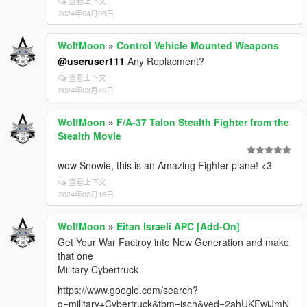
查看上下文
2024年04月08日
WolfMoon
»
Control Vehicle Mounted Weapons
@useruser111
Any Replacment?
查看上下文
2024年03月26日
WolfMoon
»
F/A-37 Talon Stealth Fighter from the
Stealth Movie
wow Snowie, this is an Amazing Fighter plane! <3
查看上下文
2024年02月16日
WolfMoon
»
Eitan Israeli APC [Add-On]
Get Your War Factroy into New Generation and make
that one
Military Cybertruck
https://www.google.com/search?
q=military+Cybertruck&tbm=isch&ved=2ahUKEwiJmN