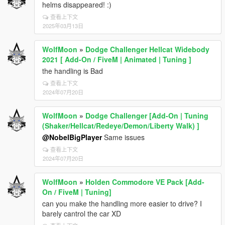
helms disappeared! :)
查看上下文
2025年03月13日
WolfMoon
»
Dodge Challenger Hellcat Widebody
2021 [ Add-On / FiveM | Animated | Tuning ]
the handling is Bad
查看上下文
2024年07月20日
WolfMoon
»
Dodge Challenger [Add-On | Tuning
(Shaker/Hellcat/Redeye/Demon/Liberty Walk) ]
@NobelBigPlayer
Same issues
查看上下文
2024年07月20日
WolfMoon
»
Holden Commodore VE Pack [Add-
On / FiveM | Tuning]
can you make the handling more easier to drive? I
barely cantrol the car XD