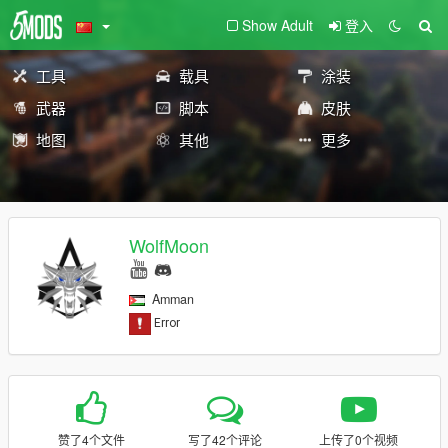
Show Adult
登入
工具
载具
涂装
武器
脚本
皮肤
地图
其他
更多
WolfMoon
Amman
赞了4个文件
写了42个评论
上传了0个视频