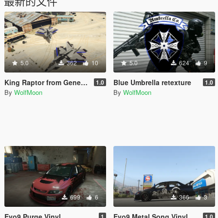
最新的文件
5.0
362
10
5.0
624
9
King Raptor from General Zero Hour
Blue Umbrella retexture
1.0
1.0
By
WolfMoon
By
WolfMoon
699
6
366
3
Evo9 Purge Vinyl
Evo9 Metal Song Vinyl
1
1.0