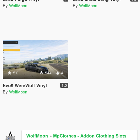
By
WolfMoon
By
WolfMoon
5.0
544
4
Evo9 WereWolf Vinyl
1.0
By
WolfMoon
WolfMoon
»
MpClothes - Addon Clothing Slots