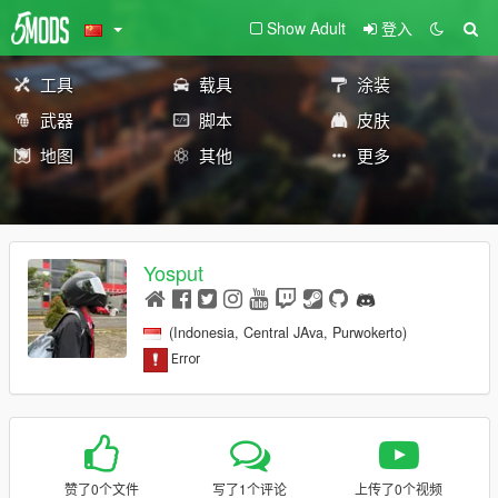
Show Adult
登入
工具
载具
涂装
武器
脚本
皮肤
地图
其他
更多
Yosput
(Indonesia, Central JAva, Purwokerto)
赞了0个文件
写了1个评论
上传了0个视频