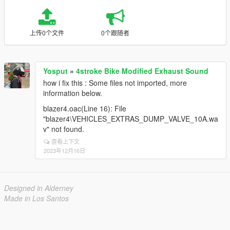
上传0个文件
0个跟随者
Yosput
»
4stroke Bike Modified Exhaust Sound
how i fix this : Some files not imported, more
information below.
blazer4.oac(Line 16): File
"blazer4\VEHICLES_EXTRAS_DUMP_VALVE_10A.wa
v" not found.
查看上下文
2023年12月16日
Designed in Alderney
Made in Los Santos