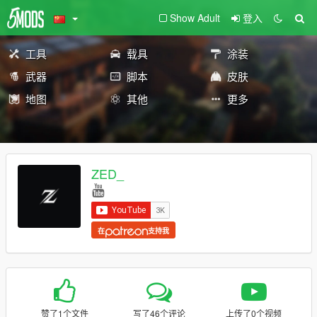
Show Adult
登入
工具
载具
涂装
武器
脚本
皮肤
地图
其他
更多
ZED_
在
支持我
赞了1个文件
写了46个评论
上传了0个视频