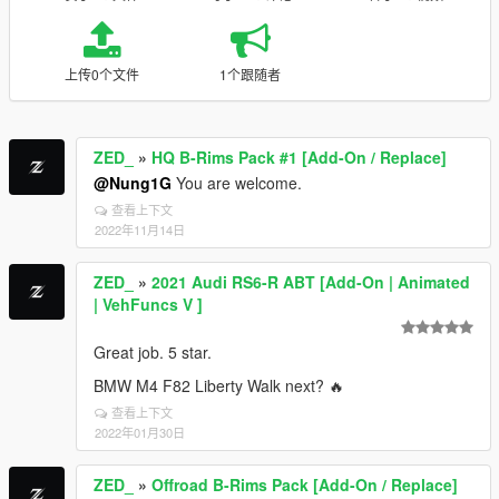
上传0个文件
1个跟随者
ZED_
»
HQ B-Rims Pack #1 [Add-On / Replace]
@Nung1G
You are welcome.
查看上下文
2022年11月14日
ZED_
»
2021 Audi RS6-R ABT [Add-On | Animated
| VehFuncs V ]
Great job. 5 star.
BMW M4 F82 Liberty Walk next? 🔥
查看上下文
2022年01月30日
ZED_
»
Offroad B-Rims Pack [Add-On / Replace]