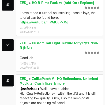
ZED_
»
HQ B-Rims Pack #1 [Add-On / Replace]
I have made a tutorial on installing these alloys, the
tutorial can be found here:
https://youtu.be/fFPAtUuPkMg
查看上下文
2022年01月29日
ZED_
»
Custom Tail Light Texture for y97y's NSX-
R (NA1)
Good job.
查看上下文
2022年01月26日
ZED_
»
ZolikaPatch V - HQ Reflections, Unlimited
Modkits, Crash fixes & more
@safari4831
Well I have enabled
HighQualityReflections=1 within the .INI and it is still
reflecting low quality LODs, also the lamp posts /
objects are not being reflected.