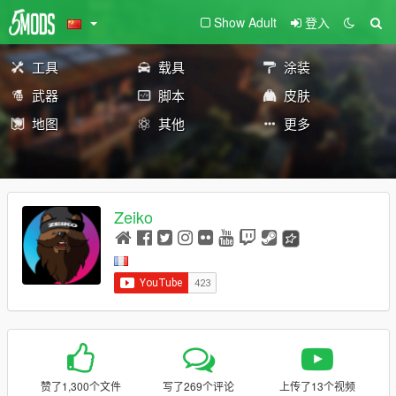
Show Adult
登入
工具
载具
涂装
武器
脚本
皮肤
地图
其他
更多
Zeiko
赞了1,300个文件
写了269个评论
上传了13个视频