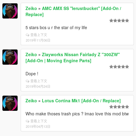
Zeiko
»
AMC AMX SS ''lerustbucket'' [Add-On /
Replace]
5 stars bcs u r the star of my life
查看上下文
2019年11月06日
Zeiko
»
Zlayworks Nissan Fairlady Z "300ZW"
[Add-On | Moving Engine Parts]
Dope !
查看上下文
2019年04月24日
Zeiko
»
Lotus Cortina Mk1 [Add-On / Replace]
Who make thoses trash pics ? lmao love this mod btw
查看上下文
2019年04月13日