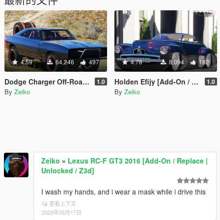
4.59
64,246
497
4.78
8,094
182
Dodge Charger Off-Road Fast & Furious 7 [Add-On / Replace]
Holden Efijy [Add-On / Replace]
1.0
1.0
By
Zeiko
By
Zeiko
Zeiko
»
Lexus RC-F GT3 2016 [Add-On / Replace |
Unlocked / Z3d]
I wash my hands, and i wear a mask while i drive this
查看上下文
2020年05月17日