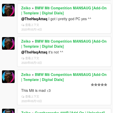
Zeiko
»
BMW M8 Competition MANSAUG [Add-On
| Template | Digital Dials]
@TheHaqAttaq
I got i pretty god PC yes ^^
查看上下文
2020年05月14日
Zeiko
»
BMW M8 Competition MANSAUG [Add-On
| Template | Digital Dials]
@TheHaqAttaq
it's not ^^
查看上下文
2020年05月13日
Zeiko
»
BMW M8 Competition MANSAUG [Add-On
| Template | Digital Dials]
This M8 is mad <3
查看上下文
2020年05月10日
Zeiko
»
Guntherwerks 400R [Add-On | Unlocked]