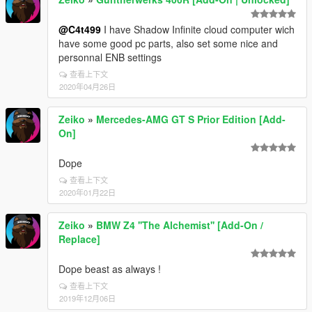
@C4t499
I have Shadow Infinite cloud computer wich
have some good pc parts, also set some nice and
personnal ENB settings
查看上下文
2020年04月26日
Zeiko
»
Mercedes-AMG GT S Prior Edition [Add-
On]
Dope
查看上下文
2020年01月22日
Zeiko
»
BMW Z4 ''The Alchemist'' [Add-On /
Replace]
Dope beast as always !
查看上下文
2019年12月06日