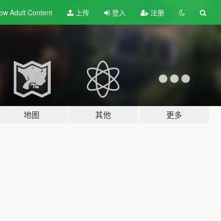
ow Adult
Content
上传
登入
注册
地图
其他
更多