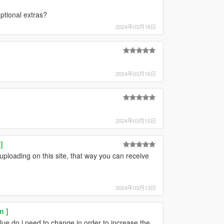
optional extras?
2024年03月16日
2024年03月16日
2024年03月15日
]
uploading on this site, that way you can receive
2024年03月13日
n ]
alue do i need to change in order to increase the