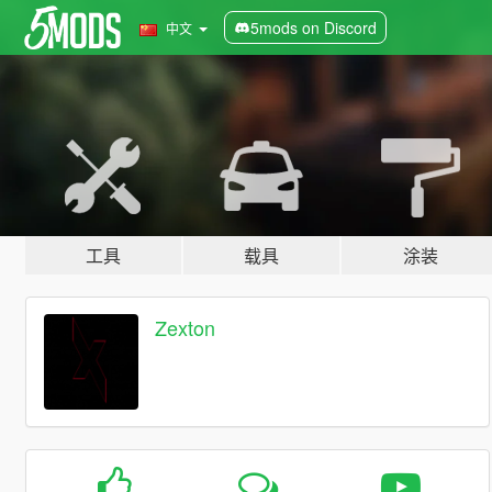
5mods on Discord
中文
工具
载具
涂装
Zexton