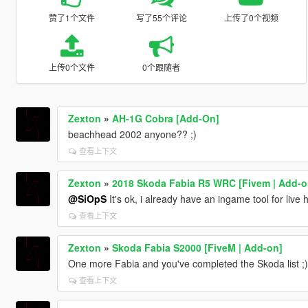
赞了1个文件
写了55个评论
上传了0个视频
上传0个文件
0个跟随者
Zexton
»
AH-1G Cobra [Add-On]
beachhead 2002 anyone?? ;)
查看上下文
Zexton
»
2018 Skoda Fabia R5 WRC [Fivem | Add-o
@SiOpS
It's ok, i already have an ingame tool for live
查看上下文
Zexton
»
Skoda Fabia S2000 [FiveM | Add-on]
One more Fabia and you've completed the Skoda list ;)
查看上下文