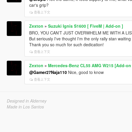
car's grip?
查看上下文
Zexton
»
Suzuki Ignis S1600 [ FiveM | Add-on ]
BRO, YOU CAN'T JUST OVERWHELM ME WITH A LIST
But seriously I've thought I'm the only rally stan waitin
Thank you so much for such dedication!
查看上下文
Zexton
»
Mercedes-Benz CL55 AMG W215 [Add-on 
@Gamer27Naja110
Nice, good to know
查看上下文
Designed in Alderney
Made in Los Santos