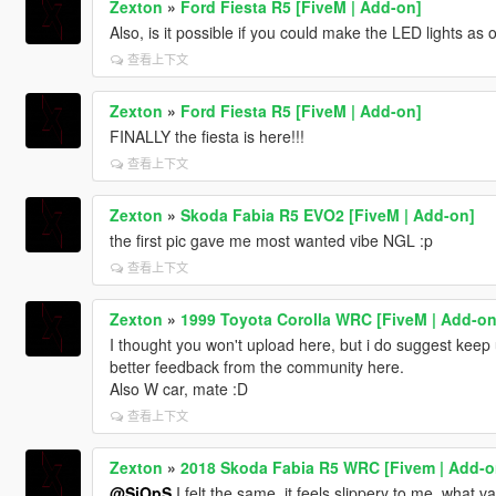
Zexton
»
Ford Fiesta R5 [FiveM | Add-on]
Also, is it possible if you could make the LED lights as 
查看上下文
Zexton
»
Ford Fiesta R5 [FiveM | Add-on]
FINALLY the fiesta is here!!!
查看上下文
Zexton
»
Skoda Fabia R5 EVO2 [FiveM | Add-on]
the first pic gave me most wanted vibe NGL :p
查看上下文
Zexton
»
1999 Toyota Corolla WRC [FiveM | Add-on
I thought you won't upload here, but i do suggest keep 
better feedback from the community here.
Also W car, mate :D
查看上下文
Zexton
»
2018 Skoda Fabia R5 WRC [Fivem | Add-o
@SiOpS
I felt the same, it feels slippery to me, what v