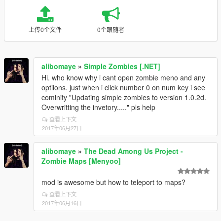
上传0个文件
0个跟随者
alibomaye
»
Simple Zombies [.NET]
Hi. who know why i cant open zombie meno and any
optiions. just when i click number 0 on num key i see
cominity "Updating simple zombies to version 1.0.2d.
Overwritting the invetory....." pls help
查看上下文
2017年06月27日
alibomaye
»
The Dead Among Us Project -
Zombie Maps [Menyoo]
mod is awesome but how to teleport to maps?
查看上下文
2017年06月16日