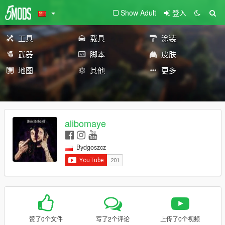
Show Adult
登入
工具
载具
涂装
武器
脚本
皮肤
地图
其他
更多
alibomaye
Bydgoszcz
赞了0个文件
写了2个评论
上传了0个视频