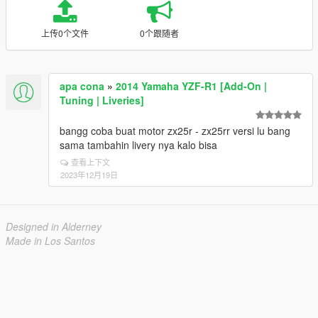
上传0个文件
0个跟随者
apa cona
»
2014 Yamaha YZF-R1 [Add-On |
Tuning | Liveries]
bangg coba buat motor zx25r - zx25rr versi lu bang
sama tambahin livery nya kalo bisa
查看上下文
2023年12月19日
Designed in Alderney
Made in Los Santos