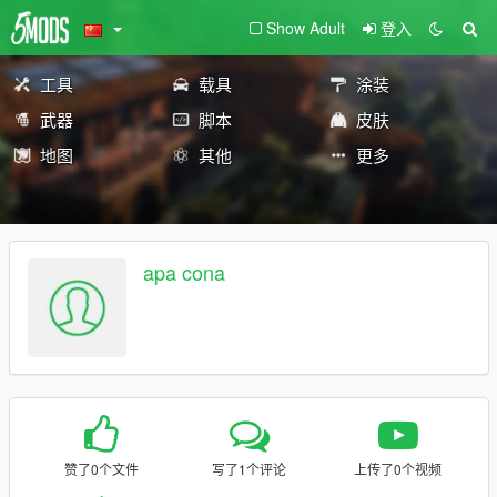
Show Adult
登入
工具
载具
涂装
武器
脚本
皮肤
地图
其他
更多
apa cona
赞了0个文件
写了1个评论
上传了0个视频