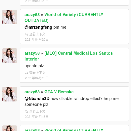
2021年04月20日
arazy58
»
World of Variety (CURRENTLY
OUTDATED)
@mrzengfeng
pm me
查看上下文
2021年04月20日
arazy58
»
[MLO] Central Medical Los Santos
Interior
update plz
查看上下文
2021年04月19日
arazy58
»
GTA V Remake
@Nbarchi3D
how disable raindrop effect? help me
someone plz
查看上下文
2021年04月15日
arazy58
»
World of Variety (CURRENTLY