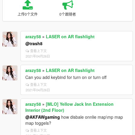
上传0个文件
0个跟随者
arazy58
»
LASER on AR flashlight
@trash8
查看上下文
2021年04月26日
arazy58
»
LASER on AR flashlight
Can you add keybind for turn on or turn off
查看上下文
2021年04月26日
arazy58
»
[MLO] Yellow Jack Inn Extension
Interior (2nd Floor)
@AKFAWgaming
how disbale onnlie map\mp map
map toggels?
查看上下文