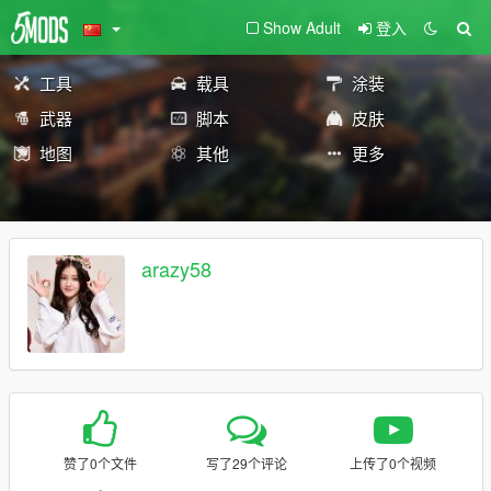
Show Adult
登入
工具
载具
涂装
武器
脚本
皮肤
地图
其他
更多
arazy58
赞了0个文件
写了29个评论
上传了0个视频