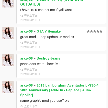
OUTDATED)
i have 10.0 contact me if yall want
查看上下文
2021年04月15日
arazy58
»
GTA V Remake
great mod.. keep update ur mod sir
查看上下文
2021年04月15日
arazy58
»
Destroy Jeans
jeans dont work.. how fix it
查看上下文
2021年04月04日
arazy58
»
2013 Lamborghini Aventador LP720-4
50th Anniversary [Add-On / Replace | Auto-
Spoiler]
name graphic mod you use? pls
查看上下文