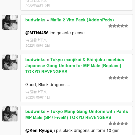
查看上下文
2022年06月12日
budwinks
»
Mafia 2 Vito Pack (AddonPeds)
@MTN4456
leo galante please
查看上下文
2022年06月12日
budwinks
»
Tokyo manjikai & Shinjuku moebius
Japanese Gang Uniform for MP Male [Replace]
TOKYO REVENGERS
Good, Black dragons ...
查看上下文
2022年05月11日
budwinks
»
Tokyo Manji Gang Uniform with Pants
MP Male (SP / FiveM) TOKYO REVENGERS
@Ken Ryuguji
pls black dragons uniform 10 gen