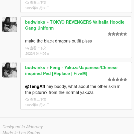
查看上下文
2022年05月08日
budwinks
»
TOKYO REVENGERS Valhalla Hoodie
Gang Uniform
make the black dragons outfit plsss
查看上下文
2022年04月09日
budwinks
»
Feng - Yakuza/Japanese/Chinese
inspired Ped [Replace | FiveM]
@TengAff
hey buddy, what about the other skin in
the picture? from the normal yakuza
查看上下文
2022年03月26日
Designed in Alderney
Made in Los Santos