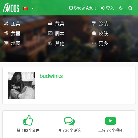
Show Adult
登入
工具
载具
涂装
武器
脚本
皮肤
地图
其他
更多
budwinks
赞了92个文件
写了20个评论
上传了0个视频