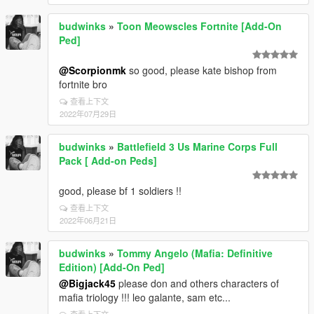
budwinks
»
Toon Meowscles Fortnite [Add-On
Ped]
@Scorpionmk
so good, please kate bishop from
fortnite bro
查看上下文
2022年07月29日
budwinks
»
Battlefield 3 Us Marine Corps Full
Pack [ Add-on Peds]
good, please bf 1 soldiers !!
查看上下文
2022年06月21日
budwinks
»
Tommy Angelo (Mafia: Definitive
Edition) [Add-On Ped]
@Bigjack45
please don and others characters of
mafia triology !!! leo galante, sam etc...