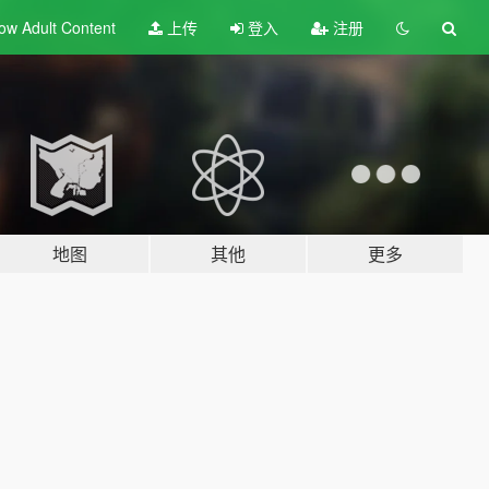
ow Adult
Content
上传
登入
注册
地图
其他
更多