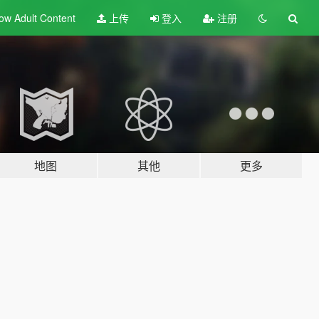
ow Adult
Content
上传
登入
注册
地图
其他
更多