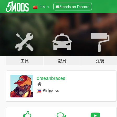
5mods on Discord
中文
工具
载具
涂装
drseanbraces
Philippines