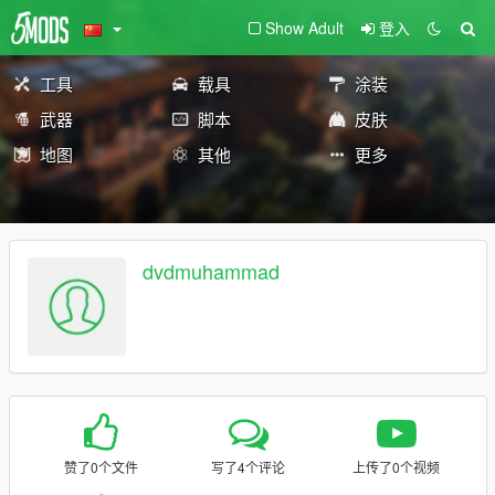
Show Adult
登入
工具
载具
涂装
武器
脚本
皮肤
地图
其他
更多
dvdmuhammad
赞了0个文件
写了4个评论
上传了0个视频