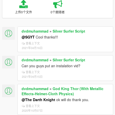
上传0个文件
0个跟随者
dvdmuhammad
»
Silver Surfer Script
@SGYT
Cool thanks!!!
查看上下文
2021年04月16日
dvdmuhammad
»
Silver Surfer Script
Can you guys put an instalation vid?
查看上下文
2021年04月15日
dvdmuhammad
»
God King Thor (With Metallic
Effects-Helmet-Cloth Physics)
@The Darth Knight
ok will do thank you.
查看上下文
2020年10月07日