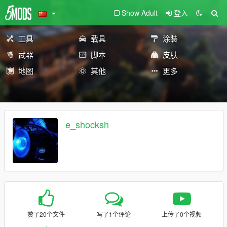
Show Adult
登入
工具
载具
涂装
武器
脚本
皮肤
地图
其他
更多
e_shocksh
赞了20个文件
写了1个评论
上传了0个视频