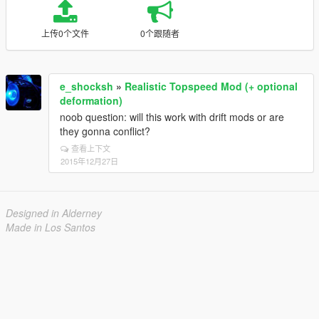
上传0个文件
0个跟随者
e_shocksh
»
Realistic Topspeed Mod (+ optional
deformation)
noob question: will this work with drift mods or are
they gonna conflict?
查看上下文
2015年12月27日
Designed in Alderney
Made in Los Santos