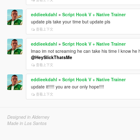
eddieekdahl
»
Script Hook V + Native Trainer
update pls take your time but update pls
查看上下文
eddieekdahl
»
Script Hook V + Native Trainer
lmao im not screaming he can take his time I know he has
@HeySlickThatsMe
查看上下文
eddieekdahl
»
Script Hook V + Native Trainer
update it!!!!! you are our only hope!!!!
查看上下文
Designed in Alderney
Made in Los Santos