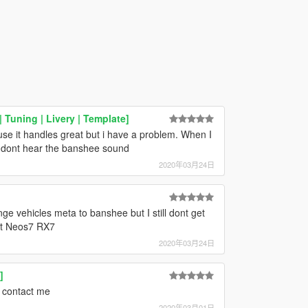
Tuning | Livery | Template]
ause it handles great but i have a problem. When I
i dont hear the banshee sound
2020年03月24日
e vehicles meta to banshee but I still dont get
not Neos7 RX7
2020年03月24日
]
e contact me
2020年03月01日