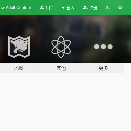
ow Adult
Content
上传
登入
注册
地图
其他
更多