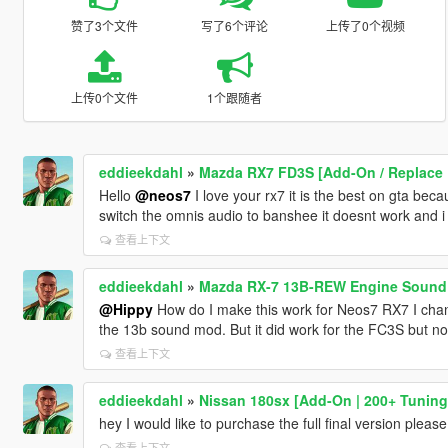
赞了3个文件
写了6个评论
上传了0个视频
上传0个文件
1个跟随者
eddieekdahl
»
Mazda RX7 FD3S [Add-On / Replace | 
Hello
@neos7
I love your rx7 it is the best on gta bec
switch the omnis audio to banshee it doesnt work and 
查看上下文
eddieekdahl
»
Mazda RX-7 13B-REW Engine Sound
@Hippy
How do I make this work for Neos7 RX7 I chang
the 13b sound mod. But it did work for the FC3S but 
查看上下文
eddieekdahl
»
Nissan 180sx [Add-On | 200+ Tuning
hey I would like to purchase the full final version pleas
查看上下文