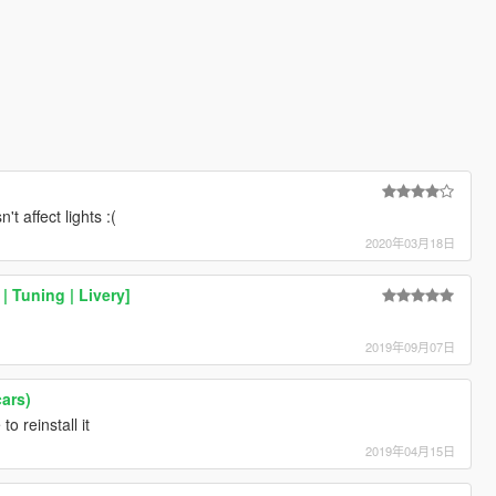
't affect lights :(
2020年03月18日
 Tuning | Livery]
2019年09月07日
ars)
o reinstall it
2019年04月15日