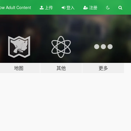
ow Adult
Content
上传
登入
注册
地图
其他
更多