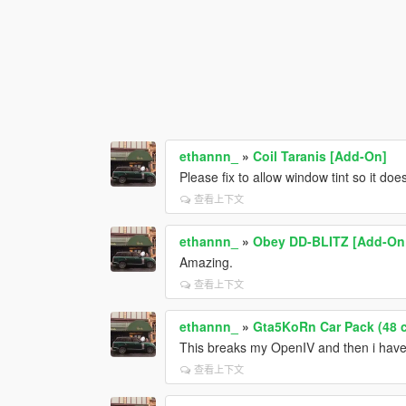
ethannn_
»
Coil Taranis [Add-On]
Please fix to allow window tint so it doesn
查看上下文
ethannn_
»
Obey DD-BLITZ [Add-On |
Amazing.
查看上下文
ethannn_
»
Gta5KoRn Car Pack (48 c
This breaks my OpenIV and then i have t
查看上下文