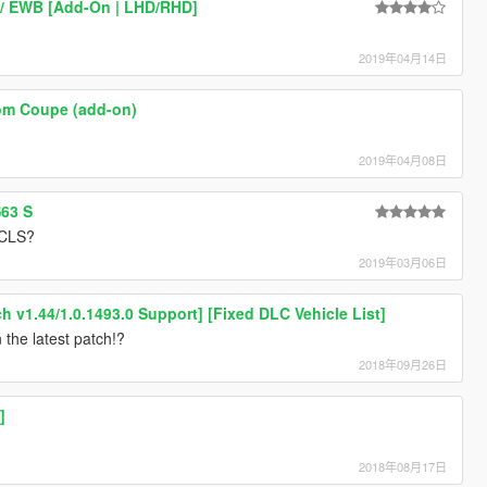
 / EWB [Add-On | LHD/RHD]
2019年04月14日
om Coupe (add-on)
2019年04月08日
63 S
 CLS?
2019年03月06日
h v1.44/1.0.1493.0 Support] [Fixed DLC Vehicle List]
 the latest patch!?
2018年09月26日
]
2018年08月17日