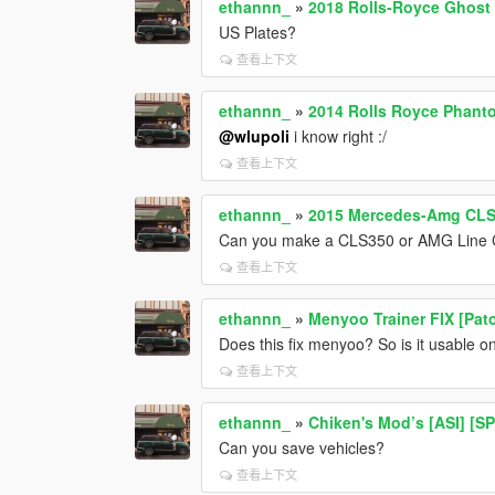
ethannn_
»
2018 Rolls-Royce Ghost
US Plates?
查看上下文
ethannn_
»
2014 Rolls Royce Phant
@wlupoli
i know right :/
查看上下文
ethannn_
»
2015 Mercedes-Amg CLS
Can you make a CLS350 or AMG Line
查看上下文
ethannn_
»
Menyoo Trainer FIX [Patc
Does this fix menyoo? So is it usable on
查看上下文
ethannn_
»
Chiken's Mod’s [ASI] [SP
Can you save vehicles?
查看上下文