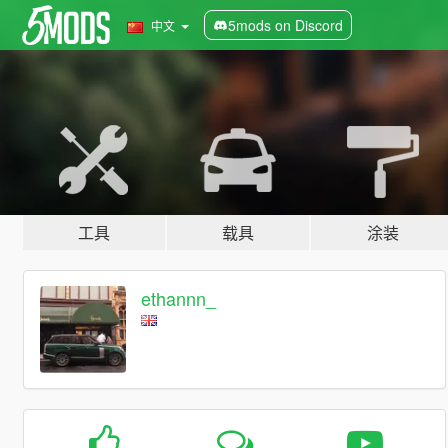
5mods on Discord
中文
工具
载具
涂装
ethannn_