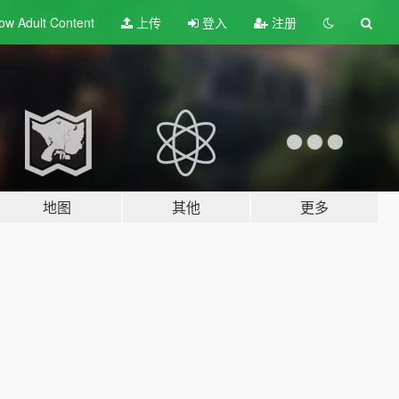
ow Adult
Content
上传
登入
注册
地图
其他
更多