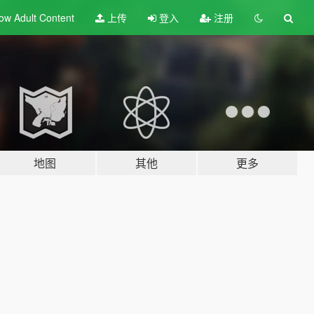
ow Adult
Content
上传
登入
注册
地图
其他
更多