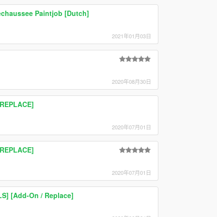
echaussee Paintjob [Dutch]
2021年01月03日
2020年08月30日
[REPLACE]
2020年07月01日
[REPLACE]
2020年07月01日
LS] [Add-On / Replace]