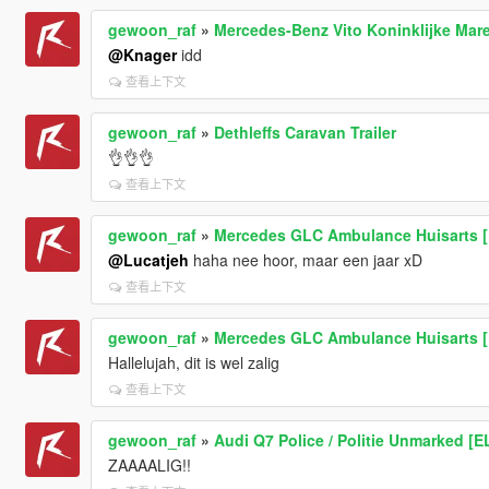
gewoon_raf
»
Mercedes-Benz Vito Koninklijke Mar
@Knager
idd
查看上下文
gewoon_raf
»
Dethleffs Caravan Trailer
👌👌👌
查看上下文
gewoon_raf
»
Mercedes GLC Ambulance Huisarts 
@Lucatjeh
haha nee hoor, maar een jaar xD
查看上下文
gewoon_raf
»
Mercedes GLC Ambulance Huisarts 
Hallelujah, dit is wel zalig
查看上下文
gewoon_raf
»
Audi Q7 Police / Politie Unmarked [E
ZAAAALIG!!