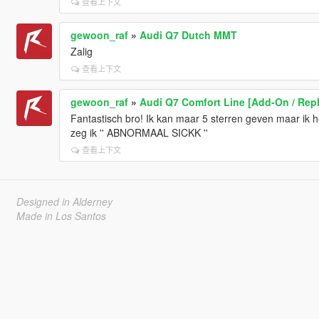
查看上下文
gewoon_raf
»
Audi Q7 Dutch MMT
Zalig
查看上下文
gewoon_raf
»
Audi Q7 Comfort Line [Add-On / Rep
Fantastisch bro! Ik kan maar 5 sterren geven maar ik h
zeg ik '' ABNORMAAL SICKK ''
查看上下文
Designed in Alderney
Made in Los Santos