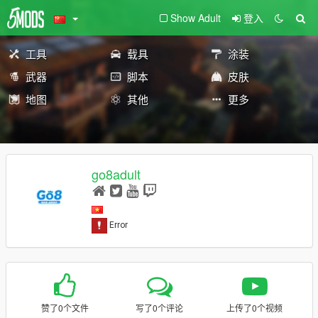
Show Adult
登入
工具
载具
涂装
武器
脚本
皮肤
地图
其他
更多
go8adult
赞了0个文件
写了0个评论
上传了0个视频