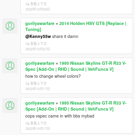
查看上下文
2022年10月29日
gorilyawarfare
»
2014 Holden HSV GTS [Replace |
Tuning]
@Kenny55w
share it damn
查看上下文
2022年10月27日
gorilyawarfare
»
1995 Nissan Skyline GT-R R33 V-
Spec [Add-On | RHD | Sound | VehFuncs V]
how to change wheel colors?
查看上下文
2022年10月17日
gorilyawarfare
»
1995 Nissan Skyline GT-R R33 V-
Spec [Add-On | RHD | Sound | VehFuncs V]
oops vspec came in with bbs mybad
查看上下文
2022年10月17日