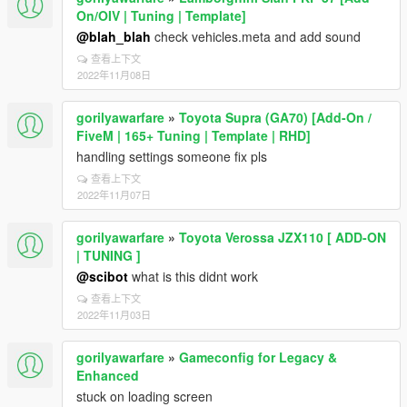
On/OIV | Tuning | Template]
@blah_blah
check vehicles.meta and add sound
查看上下文
2022年11月08日
gorilyawarfare
»
Toyota Supra (GA70) [Add-On /
FiveM | 165+ Tuning | Template | RHD]
handling settings someone fix pls
查看上下文
2022年11月07日
gorilyawarfare
»
Toyota Verossa JZX110 [ ADD-ON
| TUNING ]
@scibot
what is this didnt work
查看上下文
2022年11月03日
gorilyawarfare
»
Gameconfig for Legacy &
Enhanced
stuck on loading screen