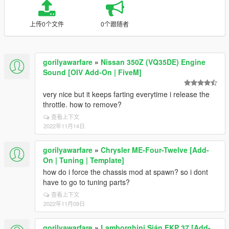
上传0个文件
0个跟随者
gorilyawarfare
»
Nissan 350Z (VQ35DE) Engine
Sound [OIV Add-On | FiveM]
very nice but it keeps farting everytime i release the
throttle. how to remove?
查看上下文
2022年11月14日
gorilyawarfare
»
Chrysler ME-Four-Twelve [Add-
On | Tuning | Template]
how do i force the chassis mod at spawn? so i dont
have to go to tuning parts?
查看上下文
2022年11月09日
gorilyawarfare
»
Lamborghini Sián FKP 37 [Add-