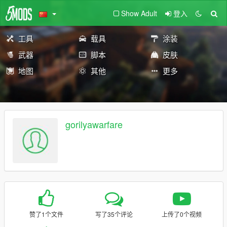
Show Adult
登入
工具
载具
涂装
武器
脚本
皮肤
地图
其他
更多
gorilyawarfare
赞了1个文件
写了35个评论
上传了0个视频