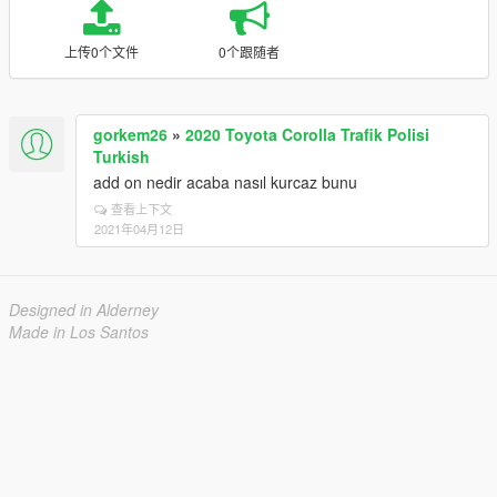
上传0个文件
0个跟随者
gorkem26
»
2020 Toyota Corolla Trafik Polisi
Turkish
add on nedir acaba nasıl kurcaz bunu
查看上下文
2021年04月12日
Designed in Alderney
Made in Los Santos