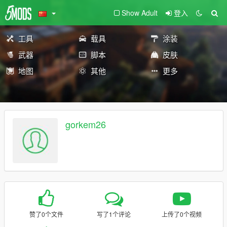
Show Adult
登入
工具
载具
涂装
武器
脚本
皮肤
地图
其他
更多
gorkem26
赞了0个文件
写了1个评论
上传了0个视频