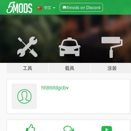
5mods on Discord
中文
工具
载具
涂装
hfdrbfdgcbv