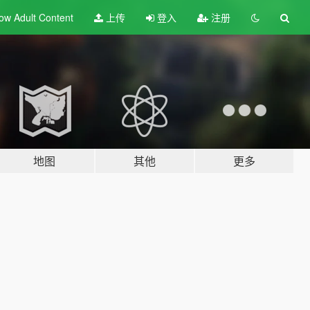
ow Adult
Content
上传
登入
注册
地图
其他
更多