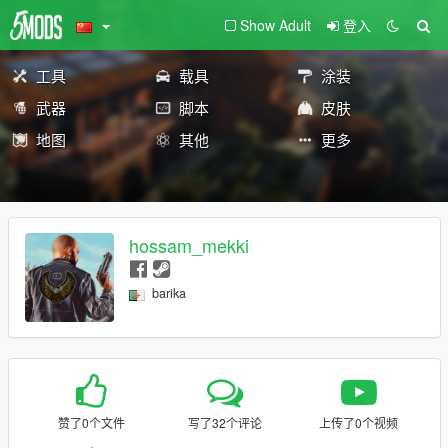
Show Adult
登入
工具
载具
涂装
武器
脚本
皮肤
地图
其他
更多
hossam_mekki
barika
赞了0个文件
写了32个评论
上传了0个视频