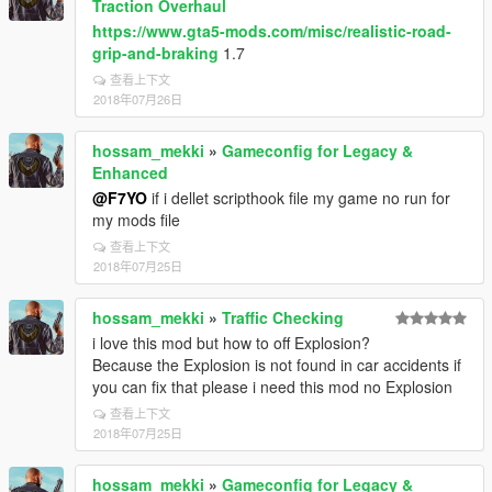
Traction Overhaul
https://www.gta5-mods.com/misc/realistic-road-
grip-and-braking
1.7
查看上下文
2018年07月26日
hossam_mekki
»
Gameconfig for Legacy &
Enhanced
@F7YO
if i dellet scripthook file my game no run for
my mods file
查看上下文
2018年07月25日
hossam_mekki
»
Traffic Checking
i love this mod but how to off Explosion?
Because the Explosion is not found in car accidents if
you can fix that please i need this mod no Explosion
查看上下文
2018年07月25日
hossam_mekki
»
Gameconfig for Legacy &