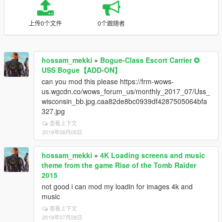
上传0个文件
0个跟随者
hossam_mekki
»
Bogue-Class Escort Carrier ✪
USS Bogue【ADD-ON】
can you mod this please https://frm-wows-
us.wgcdn.co/wows_forum_us/monthly_2017_07/Uss_
wisconsin_bb.jpg.caa82de8bc0939df4287505064bfa
327.jpg
查看上下文
2018年08月05日
hossam_mekki
»
4K Loading screens and music
theme from the game Rise of the Tomb Raider
2015
not good i can mod my loadin for images 4k and
music
查看上下文
2018年07月28日