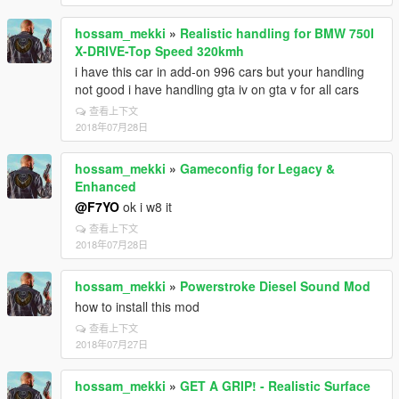
hossam_mekki
»
Realistic handling for BMW 750I
X-DRIVE-Top Speed 320kmh
i have this car in add-on 996 cars but your handling
not good i have handling gta iv on gta v for all cars
查看上下文
2018年07月28日
hossam_mekki
»
Gameconfig for Legacy &
Enhanced
@F7YO
ok i w8 it
查看上下文
2018年07月28日
hossam_mekki
»
Powerstroke Diesel Sound Mod
how to install this mod
查看上下文
2018年07月27日
hossam_mekki
»
GET A GRIP! - Realistic Surface