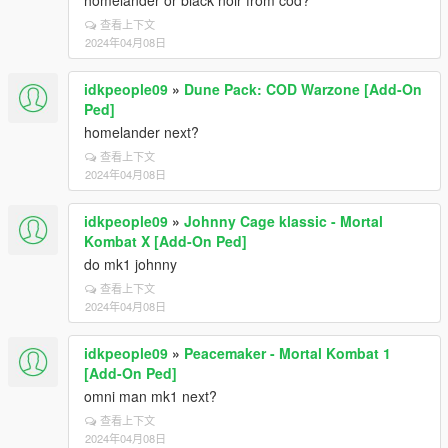
homelander or black noir from cod?
查看上下文
2024年04月08日
idkpeople09
»
Dune Pack: COD Warzone [Add-On
Ped]
homelander next?
查看上下文
2024年04月08日
idkpeople09
»
Johnny Cage klassic - Mortal
Kombat X [Add-On Ped]
do mk1 johnny
查看上下文
2024年04月08日
idkpeople09
»
Peacemaker - Mortal Kombat 1
[Add-On Ped]
omni man mk1 next?
查看上下文
2024年04月08日