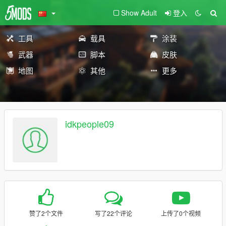
Show Adult
登入
工具
载具
涂装
武器
脚本
皮肤
地图
其他
更多
idkpeople09
赞了2个文件
写了22个评论
上传了0个视频