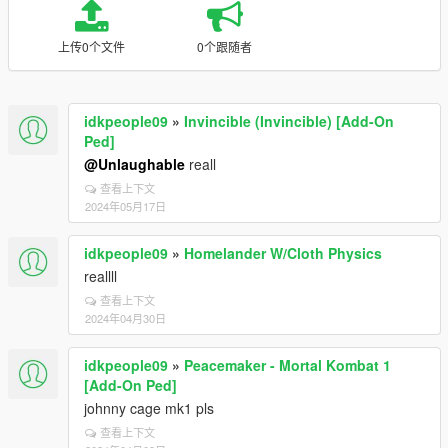
上传0个文件
0个跟随者
idkpeople09
»
Invincible (Invincible) [Add-On
Ped]
@Unlaughable
reall
查看上下文
2024年05月17日
idkpeople09
»
Homelander W/Cloth Physics
reallll
查看上下文
2024年04月30日
idkpeople09
»
Peacemaker - Mortal Kombat 1
[Add-On Ped]
johnny cage mk1 pls
查看上下文