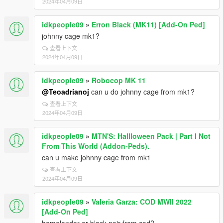
2024年04月09日
idkpeople09
»
Erron Black (MK11) [Add-On Ped]
johnny cage mk1?
查看上下文
2024年04月09日
idkpeople09
»
Robocop MK 11
@Teoadrianoj
can u do johnny cage from mk1?
查看上下文
2024年04月09日
idkpeople09
»
MTN'S: Hallloween Pack | Part I Not
From This World (Addon-Peds).
can u make johnny cage from mk1
查看上下文
2024年04月09日
idkpeople09
»
Valeria Garza: COD MWII 2022
[Add-On Ped]