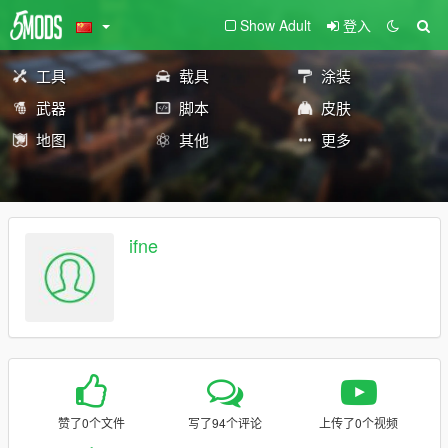
Show Adult
登入
工具
载具
涂装
武器
脚本
皮肤
地图
其他
更多
ifne
赞了0个文件
写了94个评论
上传了0个视频