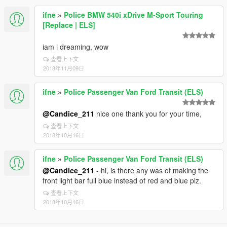
ifne
»
Police BMW 540i xDrive M-Sport Touring
[Replace | ELS]
iam i dreaming, wow
查看上下文
2018年11月09日
ifne
»
Police Passenger Van Ford Transit (ELS)
@Candice_211
nice one thank you for your time,
查看上下文
2018年10月16日
ifne
»
Police Passenger Van Ford Transit (ELS)
@Candice_211
- hi, is there any was of making the
front light bar full blue instead of red and blue plz.
查看上下文
2018年10月16日