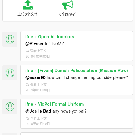
上传0个文件
0个跟随者
ifne
»
Open All Interiors
@Reyser
for fiveM?
查看上下文
2019年03月03日
ifne
»
[Fivem] Danish Policestation (Mission Row)
@asser90
how can i change the flag out side please?
查看上下文
2019年01月30日
ifne
»
VicPol Formal Uniform
@Joe Is Bad
any news yet pal?
查看上下文
2019年01月19日