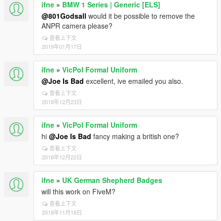
ifne
»
BMW 1 Series | Generic [ELS]
@801Godsall
would it be possible to remove the
ANPR camera please?
查看上下文
2019年01月17日
ifne
»
VicPol Formal Uniform
@Joe Is Bad
excellent, ive emailed you also.
查看上下文
2018年12月23日
ifne
»
VicPol Formal Uniform
hi
@Joe Is Bad
fancy making a british one?
查看上下文
2018年12月22日
ifne
»
UK German Shepherd Badges
will this work on FiveM?
查看上下文
2018年11月18日