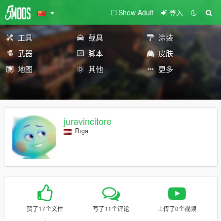
Show Adult
登入
工具
载具
涂装
武器
脚本
皮肤
地图
其他
更多
juravincitore
Rīga
赞了17个文件
写了11个评论
上传了0个视频