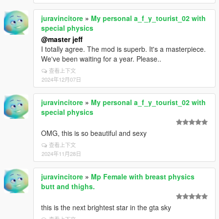
juravincitore
»
My personal a_f_y_tourist_02 with
special physics
@master jeff
I totally agree. The mod is superb. It's a masterpiece.
We've been waiting for a year. Please..
查看上下文
2024年12月07日
juravincitore
»
My personal a_f_y_tourist_02 with
special physics
OMG, this is so beautiful and sexy
查看上下文
2024年11月28日
juravincitore
»
Mp Female with breast physics
butt and thighs.
this is the next brightest star in the gta sky