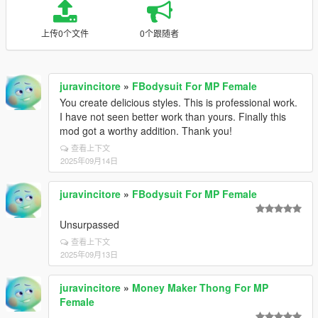
上传0个文件
0个跟随者
juravincitore
»
FBodysuit For MP Female
You create delicious styles. This is professional work.
I have not seen better work than yours. Finally this
mod got a worthy addition. Thank you!
查看上下文
2025年09月14日
juravincitore
»
FBodysuit For MP Female
Unsurpassed
查看上下文
2025年09月13日
juravincitore
»
Money Maker Thong For MP
Female