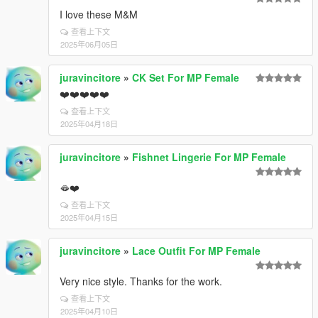
I love these M&M
查看上下文
2025年06月05日
juravincitore
»
CK Set For MP Female
❤️❤️❤️❤️❤️
查看上下文
2025年04月18日
juravincitore
»
Fishnet Lingerie For MP Female
🫦❤️
查看上下文
2025年04月15日
juravincitore
»
Lace Outfit For MP Female
Very nice style. Thanks for the work.
查看上下文
2025年04月10日