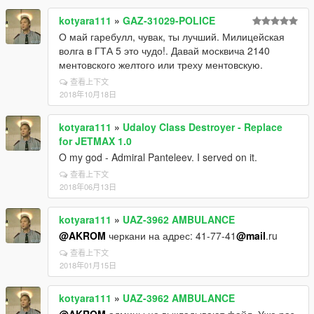
kotyara111
»
GAZ-31029-POLICE
О май гаребулл, чувак, ты лучший. Милицейская
волга в ГТА 5 это чудо!. Давай москвича 2140
ментовского желтого или треху ментовскую.
查看上下文
2018年10月18日
kotyara111
»
Udaloy Class Destroyer - Replace
for JETMAX 1.0
O my god - Admiral Panteleev. I served on it.
查看上下文
2018年06月13日
kotyara111
»
UAZ-3962 AMBULANCE
@AKROM
черкани на адрес: 41-77-41
@mail
.ru
查看上下文
2018年01月15日
kotyara111
»
UAZ-3962 AMBULANCE