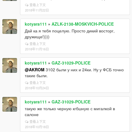
查看上下文
2018年11月22日
kotyara111
»
AZLK-2138-MOSKVICH-POLICE
Дай ка я тебя поцелую. Просто дикий восторг,
дружище!))))
查看上下文
2018年11月16日
kotyara111
»
GAZ-31029-POLICE
@AKROM
3102 были у них и 24ки. Ну у ФСБ точно
такие были.
查看上下文
2018年10月24日
kotyara111
»
GAZ-31029-POLICE
такую же только черную кгбшную с мигалкой в
салоне
查看上下文
2018年10月18日