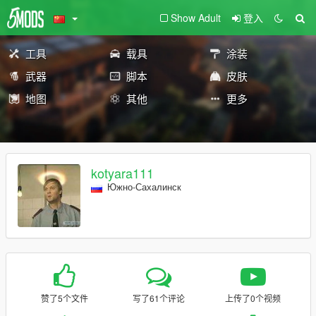
Show Adult
登入
工具
载具
涂装
武器
脚本
皮肤
地图
其他
更多
kotyara111
Южно-Сахалинск
赞了5个文件
写了61个评论
上传了0个视频