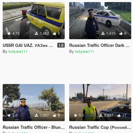
4.75
1,482
8
1,415
6
USSR GAI UAZ. УАЗик Хантер ГАИ СССР
Russian Traffic Officer Dark Blue Jacket
1.0
By
kotyara111
By
kotyara111
5.0
1,057
8
5.0
8,657
17
Russian Traffic Officer - Blue Jacket
Russian Traffic Cop (Российский офицер ДПС)