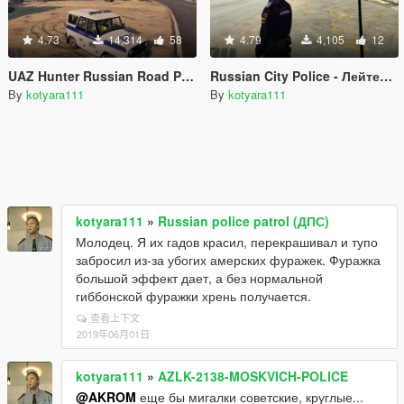
4.73
14,314
58
4.79
4,105
12
UAZ Hunter Russian Road Patrol (УАЗ Хантер ДПС)
Russian City Police - Лейтенант старшой ППС
By
kotyara111
By
kotyara111
kotyara111
»
Russian police patrol (ДПС)
Молодец. Я их гадов красил, перекрашивал и тупо
забросил из-за убогих амерских фуражек. Фуражка
большой эффект дает, а без нормальной
гиббонской фуражки хрень получается.
查看上下文
2019年06月01日
kotyara111
»
AZLK-2138-MOSKVICH-POLICE
@AKROM
еще бы мигалки советские, круглые...