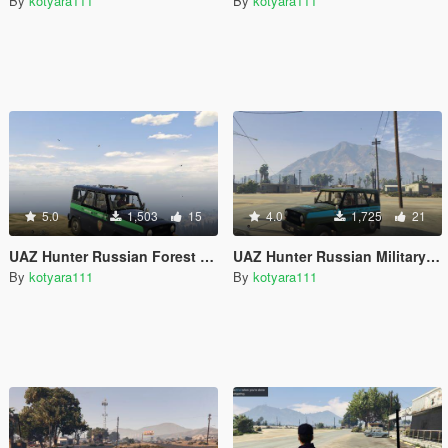
By
kotyara111
By
kotyara111
5.0
1,503
15
4.0
1,725
21
UAZ Hunter Russian Forest Guard (УАЗ Хантер Лесная охрана)
UAZ Hunter Russian Military Road Patrol (УАЗ Хантер ВАИ)
By
kotyara111
By
kotyara111