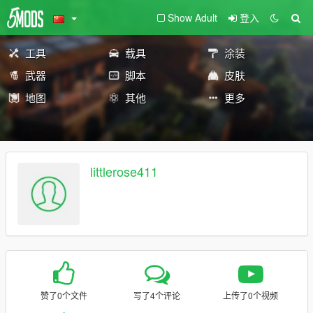
Show Adult
登入
工具
载具
涂装
武器
脚本
皮肤
地图
其他
更多
littlerose411
赞了0个文件
写了4个评论
上传了0个视频