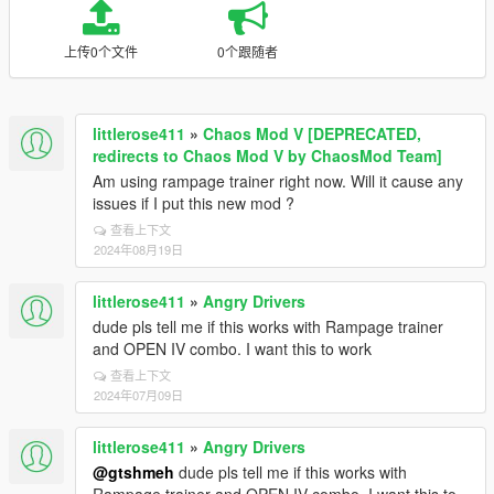
上传0个文件
0个跟随者
littlerose411
»
Chaos Mod V [DEPRECATED,
redirects to Chaos Mod V by ChaosMod Team]
Am using rampage trainer right now. Will it cause any
issues if I put this new mod ?
查看上下文
2024年08月19日
littlerose411
»
Angry Drivers
dude pls tell me if this works with Rampage trainer
and OPEN IV combo. I want this to work
查看上下文
2024年07月09日
littlerose411
»
Angry Drivers
@gtshmeh
dude pls tell me if this works with