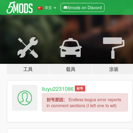
5mods on Discord
中文
工具
载具
涂装
liuyu2231086
封号
封号原因：
Endless bogus error reports
in comment sections (I left one to wit)