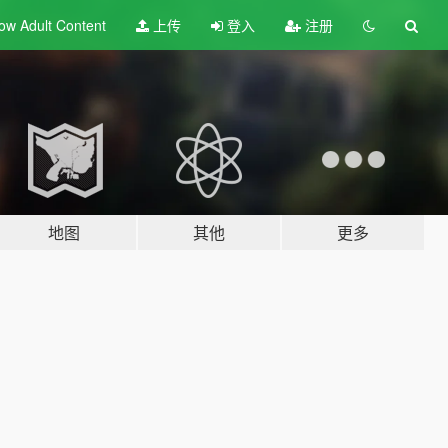
ow Adult
Content
上传
登入
注册
地图
其他
更多