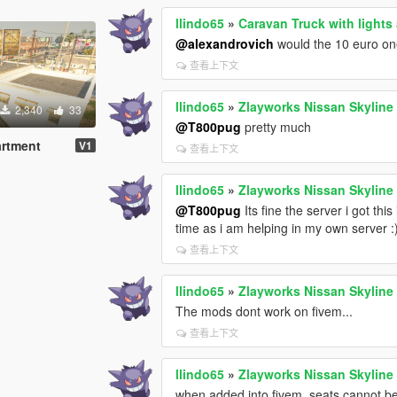
llindo65
»
Caravan Truck with lights
@alexandrovich
would the 10 euro o
查看上下文
llindo65
»
Zlayworks Nissan Skyline
2,340
33
@T800pug
pretty much
artment
V1
查看上下文
llindo65
»
Zlayworks Nissan Skyline
@T800pug
Its fine the server i got this
time as i am helping in my own server :
查看上下文
llindo65
»
Zlayworks Nissan Skyline
The mods dont work on fivem...
查看上下文
llindo65
»
Zlayworks Nissan Skyline
when added into fivem, seats cannot be