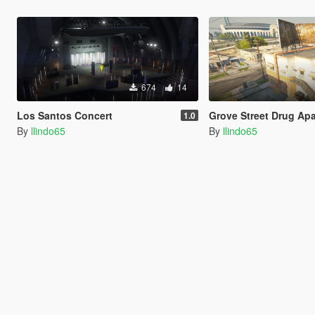
674
14
Los Santos Concert
Grove Street Drug Ap
1.0
By
llindo65
By
llindo65