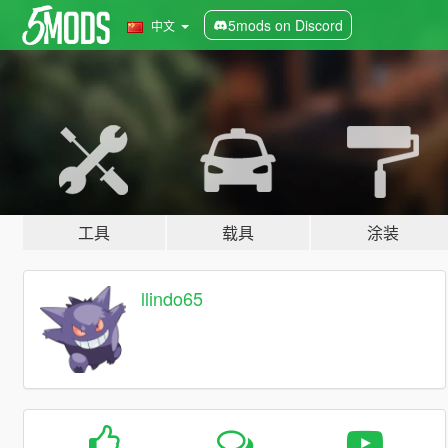
5mods on Discord
中文
工具
载具
涂装
llindo65