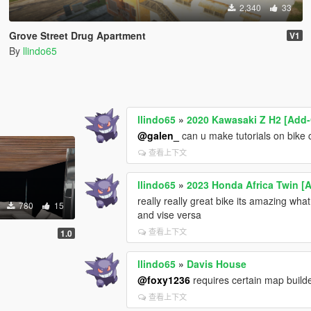
2,340
33
Grove Street Drug Apartment
V1
By
llindo65
llindo65
»
2020 Kawasaki Z H2 [Add-
@galen_
can u make tutorials on bike
查看上下文
llindo65
»
2023 Honda Africa Twin [A
really really great bike its amazing wh
780
15
and vise versa
查看上下文
1.0
llindo65
»
Davis House
@foxy1236
requires certain map build
查看上下文