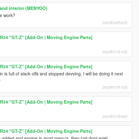
 and interior (MENYOO)
ne work?
2022年09月02日
 R34 "GT-Z" [Add-On | Moving Engine Parts]
2022年07月10日
 R34 "GT-Z" [Add-On | Moving Engine Parts]
 in is full of slack offs and stopped devving, I will be doing it next
)
2022年07月10日
 R34 "GT-Z" [Add-On | Moving Engine Parts]
2022年07月08日
 R34 "GT-Z" [Add-On | Moving Engine Parts]
 added and engine in most menu's, they just dont exist