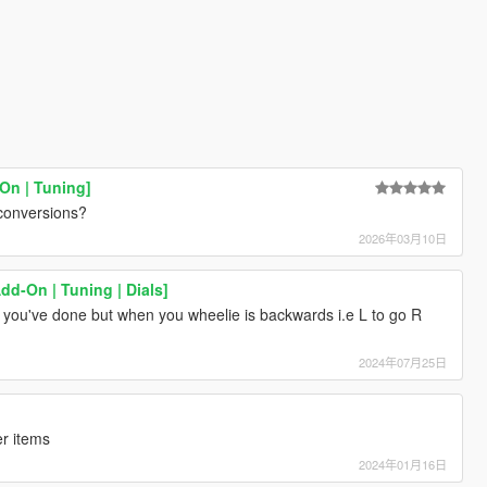
On | Tuning]
 conversions?
2026年03月10日
dd-On | Tuning | Dials]
at you've done but when you wheelie is backwards i.e L to go R
2024年07月25日
er items
2024年01月16日