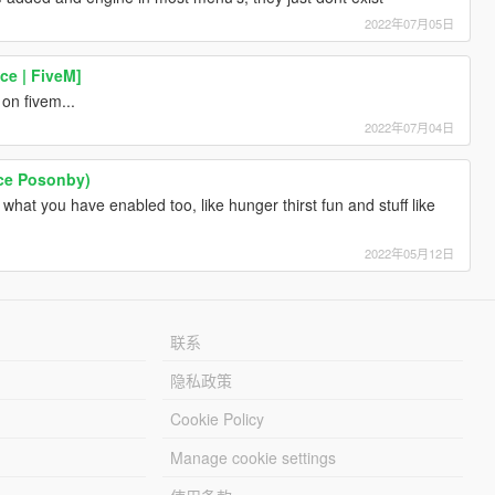
2022年07月05日
ce | FiveM]
 on fivem...
2022年07月04日
ace Posonby)
what you have enabled too, like hunger thirst fun and stuff like
2022年05月12日
联系
隐私政策
Cookie Policy
Manage cookie settings