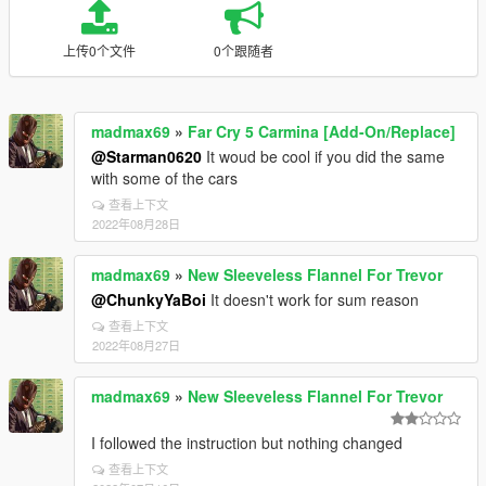
上传0个文件
0个跟随者
madmax69
»
Far Cry 5 Carmina [Add-On/Replace]
@Starman0620
It woud be cool if you did the same
with some of the cars
查看上下文
2022年08月28日
madmax69
»
New Sleeveless Flannel For Trevor
@ChunkyYaBoi
It doesn't work for sum reason
查看上下文
2022年08月27日
madmax69
»
New Sleeveless Flannel For Trevor
I followed the instruction but nothing changed
查看上下文