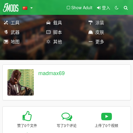
Show Adult
登入
工具
载具
涂装
武器
脚本
皮肤
地图
其他
更多
madmax69
赞了0个文件
写了3个评论
上传了0个视频