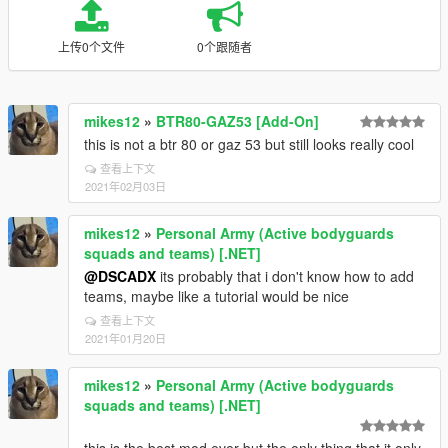
上传0个文件
0个跟随者
mikes12
»
BTR80-GAZ53 [Add-On]
this is not a btr 80 or gaz 53 but still looks really cool
查看上下文
2021年02月03日
mikes12
»
Personal Army (Active bodyguards
squads and teams) [.NET]
@DSCADX
its probably that i don't know how to add
teams, maybe like a tutorial would be nice
查看上下文
2021年01月20日
mikes12
»
Personal Army (Active bodyguards
squads and teams) [.NET]