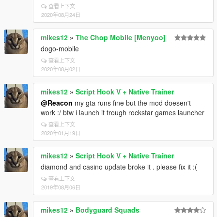
查看上下文
2020年08月24日
mikes12
»
The Chop Mobile [Menyoo]
dogo-mobile
查看上下文
2020年08月02日
mikes12
»
Script Hook V + Native Trainer
@Reacon
my gta runs fine but the mod doesen't
work :/ btw i launch it trough rockstar games launcher
查看上下文
2020年01月19日
mikes12
»
Script Hook V + Native Trainer
diamond and casino update broke it . please fix it :(
查看上下文
2019年08月06日
mikes12
»
Bodyguard Squads