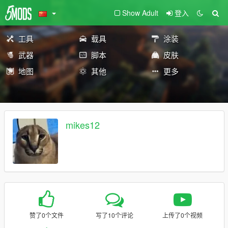
Show Adult
登入
工具
载具
涂装
武器
脚本
皮肤
地图
其他
更多
mikes12
赞了0个文件
写了10个评论
上传了0个视频