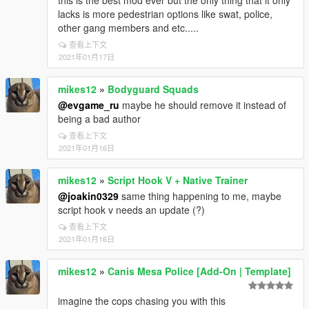
this is the best mod ever but the only thing that it only
lacks is more pedestrian options like swat, police,
other gang members and etc.....
查看上下文
2021年01月17日
mikes12
»
Bodyguard Squads
@evgame_ru
maybe he should remove it instead of
being a bad author
查看上下文
2021年01月16日
mikes12
»
Script Hook V + Native Trainer
@joakin0329
same thing happening to me, maybe
script hook v needs an update (?)
查看上下文
2021年01月16日
mikes12
»
Canis Mesa Police [Add-On | Template]
imagine the cops chasing you with this