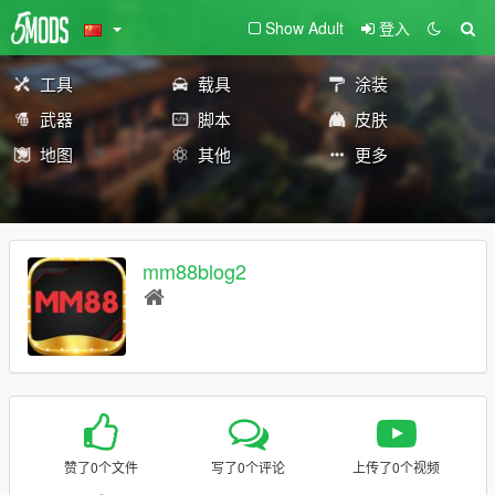
Show Adult
登入
工具
载具
涂装
武器
脚本
皮肤
地图
其他
更多
mm88blog2
赞了0个文件
写了0个评论
上传了0个视频