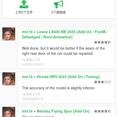
上传0个文件
0个跟随者
mvt16
»
Lexus LX600 BB 2025 [Add-On / FiveM /
Debadged | Roof Animation]
Well done, but it would be better if the seam of the
right rear door of the car could be repaired.
查看上下文
2026年01月24日
mvt16
»
Honda HRV 2024 [Add-On | Tuning]
The accuracy of the model is slightly inferior.
查看上下文
2024年08月01日
mvt16
»
Bentley Flying Spur [Add-On]