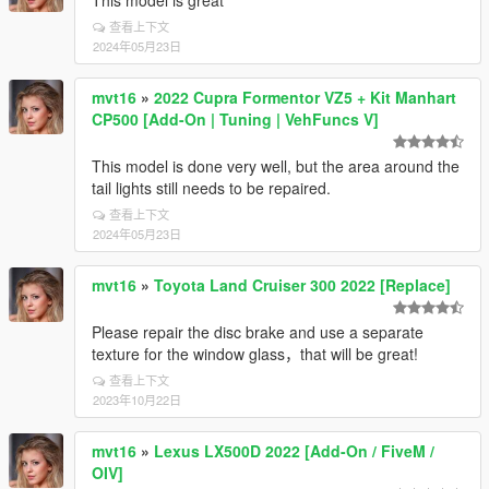
This model is great
查看上下文
2024年05月23日
mvt16
»
2022 Cupra Formentor VZ5 + Kit Manhart
CP500 [Add-On | Tuning | VehFuncs V]
This model is done very well, but the area around the
tail lights still needs to be repaired.
查看上下文
2024年05月23日
mvt16
»
Toyota Land Cruiser 300 2022 [Replace]
Please repair the disc brake and use a separate
texture for the window glass，that will be great!
查看上下文
2023年10月22日
mvt16
»
Lexus LX500D 2022 [Add-On / FiveM /
OIV]