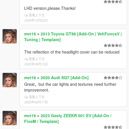
LHD version,please.Thanks!
查看上下文
2023年10月22日
mvt16
»
2013 Toyota GT86 [Add-On | VehFuncsV |
Tuning | Template]
The reflection of the headlight cover can be reduced
查看上下文
2023年09月12日
mvt16
»
2020 Audi SQ7 [Add-On]
Great，but the car lights and textures need further
improvement.
查看上下文
2023年08月17日
mvt16
»
2023 Geely ZEEKR 001 EV [Add-On /
FiveM / Template]