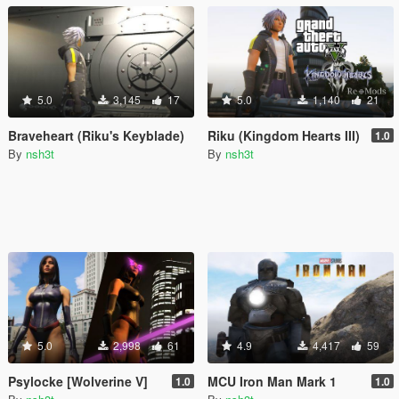
5.0
3,145
17
5.0
1,140
21
Braveheart (Riku's Keyblade)
Riku (Kingdom Hearts III)
1.0
By
nsh3t
By
nsh3t
5.0
2,998
61
4.9
4,417
59
Psylocke [Wolverine V]
MCU Iron Man Mark 1
1.0
1.0