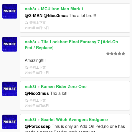
nsh3t
»
MCU Iron Man Mark 1
@X-MAN
@Nico3mus
Thx a lot bro!!!
查看上下文
2019年10月15日
nsh3t
»
Tifa Lockhart Final Fantasy 7 [Add-On
Ped / Replace]
Amazing!!!!
查看上下文
2019年10月11日
nsh3t
»
Kamen Rider Zero-One
@Nico3mus
Thx a lot!!
查看上下文
2019年10月05日
nsh3t
»
Scarlet Witch Avengers Endgame
@Porcosdep
This is only an Add-On Ped,no one has