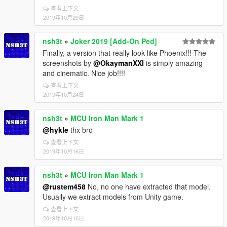
查看上下文
2019年10月29日
nsh3t
»
Joker 2019 [Add-On Ped]
Finally, a version that really look like Phoenix!!! The
screenshots by
@OkaymanXXI
is simply amazing
and cinematic. Nice job!!!!
查看上下文
2019年10月24日
nsh3t
»
MCU Iron Man Mark 1
@hykle
thx bro
查看上下文
2019年10月16日
nsh3t
»
MCU Iron Man Mark 1
@rustem458
No, no one have extracted that model.
Usually we extract models from Unity game.
查看上下文
2019年10月16日