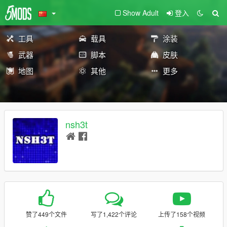
Show Adult
登入
工具
载具
涂装
武器
脚本
皮肤
地图
其他
更多
nsh3t
赞了449个文件
写了1,422个评论
上传了158个视频