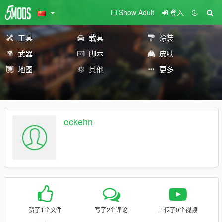
Show Adult
登入
工具
载具
涂装
武器
脚本
皮肤
地图
其他
更多
ockehn
赞了1个文件
写了2个评论
上传了0个视频