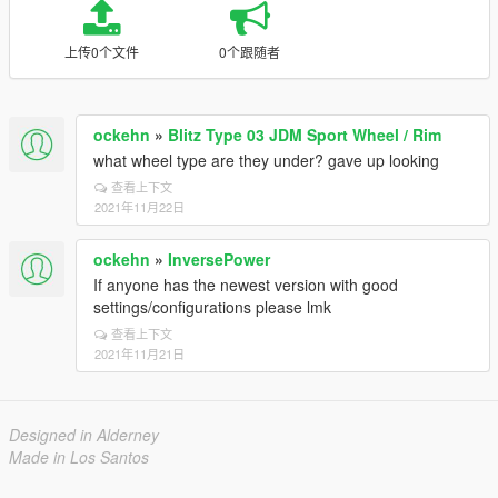
上传0个文件
0个跟随者
ockehn
»
Blitz Type 03 JDM Sport Wheel / Rim
what wheel type are they under? gave up looking
查看上下文
2021年11月22日
ockehn
»
InversePower
If anyone has the newest version with good
settings/configurations please lmk
查看上下文
2021年11月21日
Designed in Alderney
Made in Los Santos