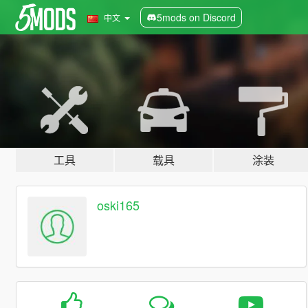
5mods on Discord
中文
工具
载具
涂装
oski165