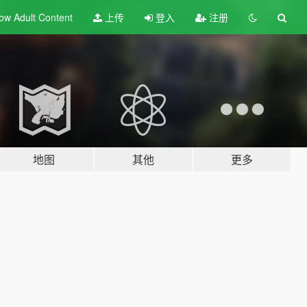
ow Adult
Content
上传
登入
注册
地图
其他
更多