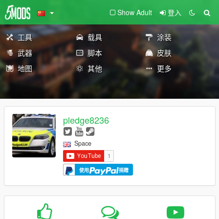
Show Adult
登入
工具
载具
涂装
武器
脚本
皮肤
地图
其他
更多
pledge8236
Space
使用
捐赠