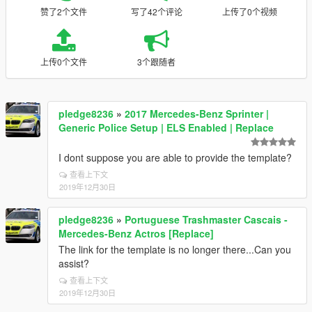
赞了2个文件
写了42个评论
上传了0个视频
上传0个文件
3个跟随者
pledge8236
»
2017 Mercedes-Benz Sprinter |
Generic Police Setup | ELS Enabled | Replace
I dont suppose you are able to provide the template?
查看上下文
2019年12月30日
pledge8236
»
Portuguese Trashmaster Cascais -
Mercedes-Benz Actros [Replace]
The link for the template is no longer there...Can you
assist?
查看上下文
2019年12月30日