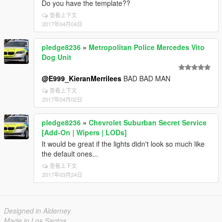
Do you have the template??
查看上下文
2017年04月04日
pledge8236
»
Metropolitan Police Mercedes Vito
Dog Unit
@E999_KieranMerrilees
BAD BAD MAN
查看上下文
2017年04月02日
pledge8236
»
Chevrolet Suburban Secret Service
[Add-On | Wipers | LODs]
It would be great if the lights didn't look so much like
the default ones...
查看上下文
2017年03月24日
Designed in Alderney
Made in Los Santos