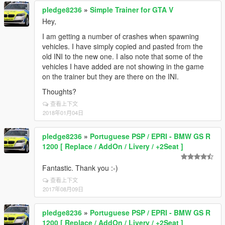
pledge8236
»
Simple Trainer for GTA V
Hey,
I am getting a number of crashes when spawning
vehicles. I have simply copied and pasted from the
old INI to the new one. I also note that some of the
vehicles I have added are not showing in the game
on the trainer but they are there on the INI.
Thoughts?
查看上下文
2018年01月04日
pledge8236
»
Portuguese PSP / EPRI - BMW GS R
1200 [ Replace / AddOn / Livery / +2Seat ]
Fantastic. Thank you :-)
查看上下文
2017年08月09日
pledge8236
»
Portuguese PSP / EPRI - BMW GS R
1200 [ Replace / AddOn / Livery / +2Seat ]