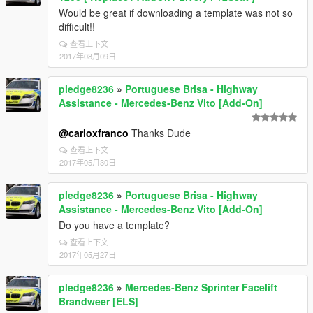
Would be great if downloading a template was not so
difficult!!
查看上下文
2017年08月09日
pledge8236
»
Portuguese Brisa - Highway
Assistance - Mercedes-Benz Vito [Add-On]
@carloxfranco
Thanks Dude
查看上下文
2017年05月30日
pledge8236
»
Portuguese Brisa - Highway
Assistance - Mercedes-Benz Vito [Add-On]
Do you have a template?
查看上下文
2017年05月27日
pledge8236
»
Mercedes-Benz Sprinter Facelift
Brandweer [ELS]